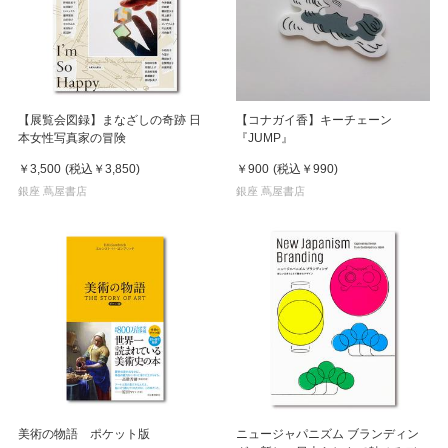
【展覧会図録】まなざしの奇跡 日
【コナガイ香】キーチェーン
本女性写真家の冒険
『JUMP』
￥3,500
(税込
￥3,850
)
￥900
(税込
￥990
)
銀座 蔦屋書店
銀座 蔦屋書店
美術の物語 ポケット版
ニュージャパニズム ブランディン