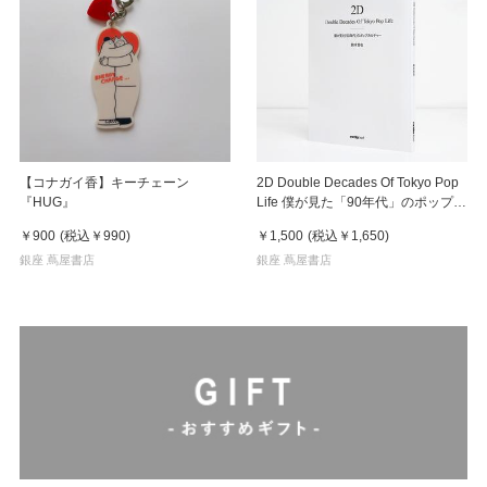
【コナガイ香】キーチェーン
2D Double Decades Of Tokyo Pop
『HUG』
Life 僕が見た「90年代」のポップカ
ルチャー 鈴木哲也（著）
￥900
(税込
￥990
)
￥1,500
(税込
￥1,650
)
銀座 蔦屋書店
銀座 蔦屋書店