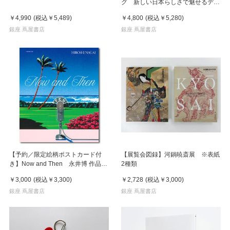
グ 新しい日本らしさで魅せるデザ
イン
￥4,990
(税込
￥5,489
)
￥4,800
(税込
￥5,280
)
銀座 蔦屋書店
銀座 蔦屋書店
【予約／限定絵柄ポストカード付
【展覧会図録】河鍋暁斎展 ※表紙
き】Now and Then 永井博 作品
2種類
集 ※8月下旬頃の発送予定
￥3,000
(税込
￥3,300
)
￥2,728
(税込
￥3,000
)
銀座 蔦屋書店
銀座 蔦屋書店