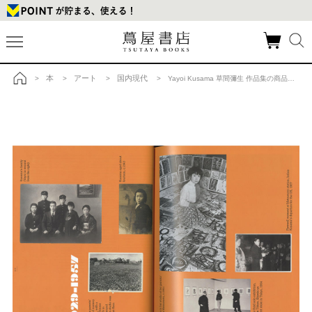
本
アート
国内現代
>
>
>
> Yayoi Kusama 草間彌生 作品集の商品詳細
トップ