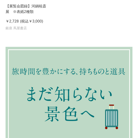
【展覧会図録】河鍋暁斎
展 ※表紙2種類
￥2,728
(税込
￥3,000
)
銀座 蔦屋書店