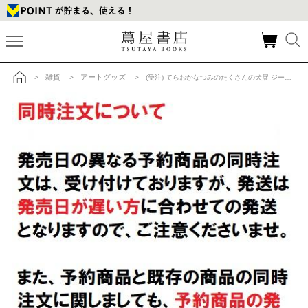
雑貨
アートグッズ
>
>
> (受注) てらおかなつみのたくさんの犬展 ジークレー S_05 額付 直筆サイン入りの商品詳細
トップ