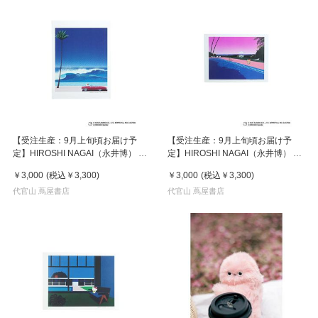
【受注生産：9月上旬頃お届け予
【受注生産：9月上旬頃お届け予
定】HIROSHI NAGAI（永井博） ×
定】HIROSHI NAGAI（永井博） ×
HELLO KITTY （ハローキティ） ポ
HELLO KITTY （ハローキティ） ポ
￥3,000
(税込
￥3,300
)
￥3,000
(税込
￥3,300
)
スター / KTHN-PT Untitled 2
スター / KTHN-PT Untitled 5
代官山 蔦屋書店
代官山 蔦屋書店