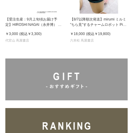
【受注生産：9月上旬頃お届け予
【8/7以降順次発送】mirumi ミルミ
定】HIROSHI NAGAI（永井博） ×
”ちら見”するチャームロボット Pink
HELLO KITTY （ハローキティ） ポ
ピンク
￥3,000
(税込
￥3,300
)
￥18,000
(税込
￥19,800
)
スター / KTHN-PT Untitled 4
代官山 蔦屋書店
六本松 蔦屋書店