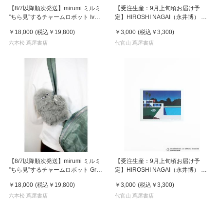
【8/7以降順次発送】mirumi ミルミ
【受注生産：9月上旬頃お届け予
”ちら見”するチャームロボット Ivory
定】HIROSHI NAGAI（永井博） ×
アイボリー
HELLO KITTY （ハローキティ） ポ
￥18,000
(税込
￥19,800
)
￥3,000
(税込
￥3,300
)
スター / KTHN-PT Untitled 1
六本松 蔦屋書店
代官山 蔦屋書店
【8/7以降順次発送】mirumi ミルミ
【受注生産：9月上旬頃お届け予
”ちら見”するチャームロボット Gray
定】HIROSHI NAGAI（永井博） ×
グレー
HELLO KITTY （ハローキティ） ポ
￥18,000
(税込
￥19,800
)
￥3,000
(税込
￥3,300
)
スター / KTHN-PT Untitled 3
六本松 蔦屋書店
代官山 蔦屋書店