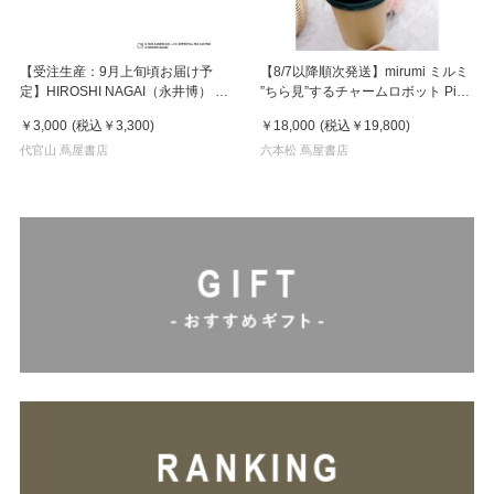
【受注生産：9月上旬頃お届け予
【8/7以降順次発送】mirumi ミルミ
定】HIROSHI NAGAI（永井博） ×
”ちら見”するチャームロボット Pink
HELLO KITTY （ハローキティ） ポ
ピンク
￥3,000
(税込
￥3,300
)
￥18,000
(税込
￥19,800
)
スター / KTHN-PT Untitled 4
代官山 蔦屋書店
六本松 蔦屋書店