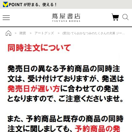
雑貨
アートグッズ
>
>
> (受注) てらおかなつみのたくさんの犬展 ジークレー S_17 額付 直筆サイン入りの商品詳細
トップ