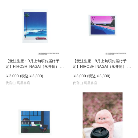
【受注生産：9月上旬頃お届け予
【受注生産：9月上旬頃お届け予
定】HIROSHI NAGAI（永井博） ×
定】HIROSHI NAGAI（永井博） ×
HELLO KITTY （ハローキティ） ポ
HELLO KITTY （ハローキティ） ポ
￥3,000
(税込
￥3,300
)
￥3,000
(税込
￥3,300
)
スター / KTHN-PT Untitled 2
スター / KTHN-PT Untitled 5
代官山 蔦屋書店
代官山 蔦屋書店