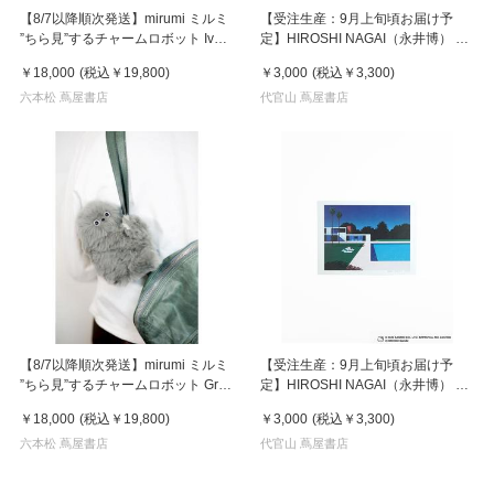
【8/7以降順次発送】mirumi ミルミ
【受注生産：9月上旬頃お届け予
”ちら見”するチャームロボット Ivory
定】HIROSHI NAGAI（永井博） ×
アイボリー
HELLO KITTY （ハローキティ） ポ
￥18,000
(税込
￥19,800
)
￥3,000
(税込
￥3,300
)
スター / KTHN-PT Untitled 1
六本松 蔦屋書店
代官山 蔦屋書店
【8/7以降順次発送】mirumi ミルミ
【受注生産：9月上旬頃お届け予
”ちら見”するチャームロボット Gray
定】HIROSHI NAGAI（永井博） ×
グレー
HELLO KITTY （ハローキティ） ポ
￥18,000
(税込
￥19,800
)
￥3,000
(税込
￥3,300
)
スター / KTHN-PT Untitled 3
六本松 蔦屋書店
代官山 蔦屋書店