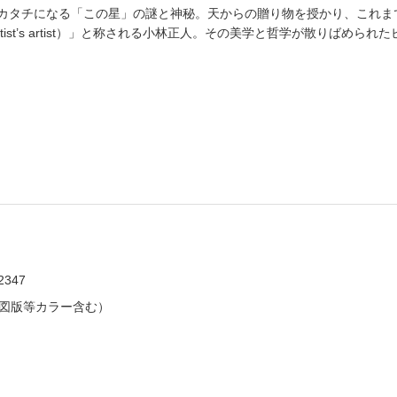
がカタチになる「この星」の謎と神秘。天からの贈り物を授かり、これ
ist’s artist）」と称される小林正人。その美学と哲学が散りばめら
2347
品図版等カラー含む）