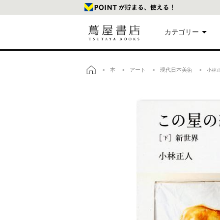
カテゴリー
美
本
アート
現代日本美術
>
>
>
> 小林正
トップ
本
映
楽
文
雑