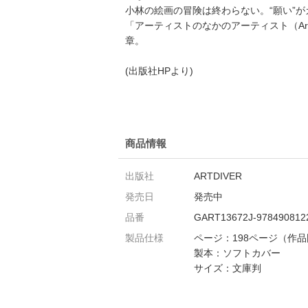
小林の絵画の冒険は終わらない。“願い”
「アーティストのなかのアーティスト（Art
章。
(出版社HPより)
商品情報
出版社
ARTDIVER
発売日
発売中
品番
GART13672J-978490812
製品仕様
ページ：198ページ（作
製本：ソフトカバー
サイズ：文庫判