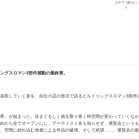
上中下 3巻セッ
書店
ト
六本
屋書
ングスロマン3部作感動の最終章。
成長していく姿を、自伝小説の形式で語るビルドゥングスロマン3部作
界」が始まった。目まぐるしく画を取り巻く時空間が変わっていくなか
めから全てオープンにし、アーティスト名も知らせず、展覧会というも
、空間に紛れ込む他者による作品の破壊、そして絶望……。展覧会の最