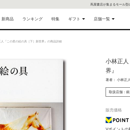
蔦屋書店が集まるモール型
新商品
ランキング
特集
ギフト
店舗一覧
二子
術品
ギフトにおすすめ
人『この星の絵の具［下］新世界』の商品詳細
蔦屋
eギフト
小林正人
代官
界』
屋書
像・音
著者： 小林正
銀座
取扱店舗：銀
書店
具
販売価格
六本
貨
屋書
Vポイントの