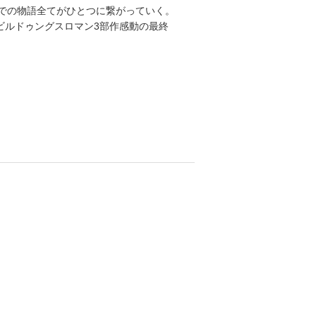
までの物語全てがひとつに繋がっていく。
れたビルドゥングスロマン3部作感動の最終