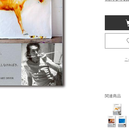
京都
電
書店
品
京都
蔦屋
ギフト
こ
梅田
書店
枚方
関連商品
書店
広島