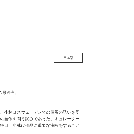
松 蔦
店
日本語
の最終章。
、小林はスウェーデンでの個展の誘いを受
の自体を問う試みであった。キュレーター
終日、小林は作品に重要な決断をすること