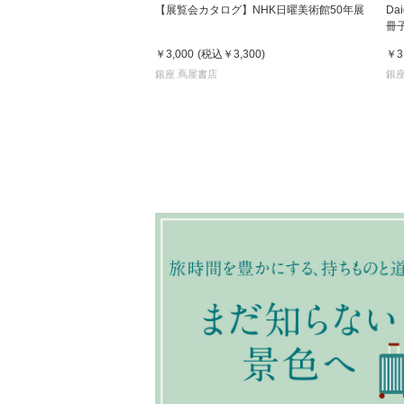
【展覧会カタログ】NHK日曜美術館50年展
Dai
冊
￥3,000
(税込
￥3,300
)
￥3
銀座 蔦屋書店
銀座