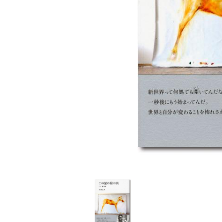
家
食
e