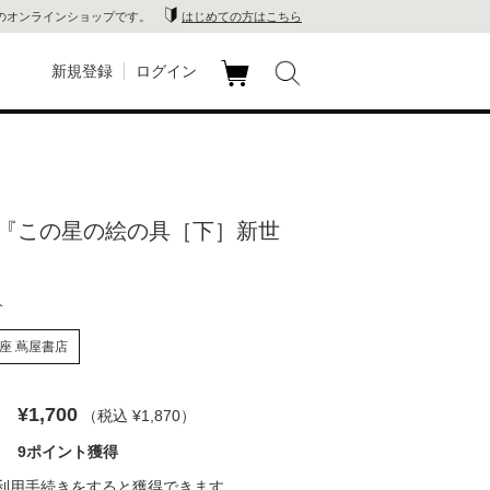
のオンラインショップです。
はじめての方はこちら
新規登録
ログイン
カ
玉川
ート
家電
『この星の絵の具［下］新世
山 蔦
店
人
 蔦屋
座 蔦屋書店
¥1,700
（税込 ¥1,870
）
木 蔦
9ポイント獲得
店
利用手続き
をすると獲得できます