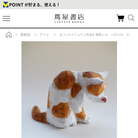
美術品
アート
>
>
> 【バンナイリョウジ作品】⑯茶シロ ぺロペロ ※6月下旬頃ご配送予定の商品詳細
トップ