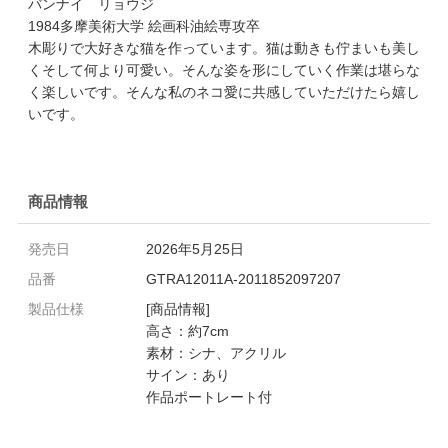
バンナイ リョウジ
1984多摩美術大学 絵画科油絵専攻卒
木彫りで大好きな猫を作っています。猫は動きも佇まいも美し
くそして何より可愛い。そんな姿を形にしていく作業は堪らな
く楽しいです。そんな私のネコ愛に共感していただけたら嬉し
いです。
商品情報
発売日
2026年5月25日
品番
GTRA12011A-2011852097207
製品仕様
[商品情報]
高さ：約7cm
素材：シナ、アクリル
サイン：あり
作品ポートレート付