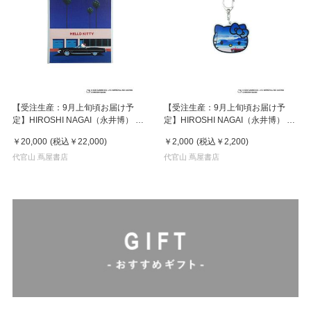
【受注生産：9月上旬頃お届け予
【受注生産：9月上旬頃お届け予
定】HIROSHI NAGAI（永井博） ×
定】HIROSHI NAGAI（永井博） ×
HELLO KITTY （ハローキティ）
HELLO KITTY （ハローキティ）
￥20,000
(税込
￥22,000
)
￥2,000
(税込
￥2,200
)
CANVAS PRINT / KTHN-CP
KEY HOLDER / KTHN-AKF Untitled
Untitled 1 ※通常商品との同時購入
代官山 蔦屋書店
2
代官山 蔦屋書店
不可