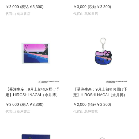
HELLO KITTY （ハローキティ） ポ
HELLO KITTY （ハローキティ） ポ
￥3,000
(税込
￥3,300
)
￥3,000
(税込
￥3,300
)
スター / KTHN-PT Untitled 2
スター / KTHN-PT Untitled 4
代官山 蔦屋書店
代官山 蔦屋書店
【受注生産：9月上旬頃お届け予
【受注生産：9月上旬頃お届け予
定】HIROSHI NAGAI（永井博） ×
定】HIROSHI NAGAI（永井博） ×
HELLO KITTY （ハローキティ） ポ
HELLO KITTY （ハローキティ）
￥3,000
(税込
￥3,300
)
￥2,000
(税込
￥2,200
)
スター / KTHN-PT Untitled 5
KEY HOLDER / KTHN-AKF Untitled
代官山 蔦屋書店
5
代官山 蔦屋書店