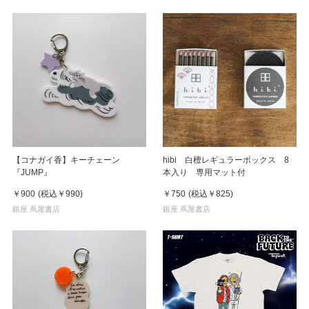
【コナガイ香】キーチェーン
hibi 白檀レギュラーボックス 8
『JUMP』
本入り 専用マット付
￥900
(税込
￥990
)
￥750
(税込
￥825
)
銀座 蔦屋書店
銀座 蔦屋書店