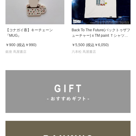
【コナガイ香】キーチェーン
Back To The Future(バックトゥザフ
『MUG』
ューチャー) x TM paint Ｔシャツ
Marty(マーティ) & Doc(ドク)
￥900
(税込
￥990
)
￥5,500
(税込
￥6,050
)
銀座 蔦屋書店
六本松 蔦屋書店