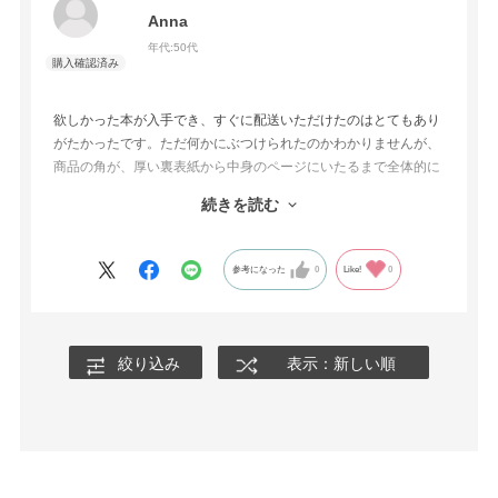
Anna
年代:
50代
欲しかった本が入手でき、すぐに配送いただけたのはとてもあり
がたかったです。ただ何かにぶつけられたのかわかりませんが、
商品の角が、厚い裏表紙から中身のページにいたるまで全体的に
折れ曲がっていたため残念です。交換できないと明記されていた
続きを読む
ため諦めるしかないのでしょうが、一万円を超える洋書を買うに
はリスクが高いと思いました。
参考になった
0
Like!
0
絞り込み
表示：新しい順