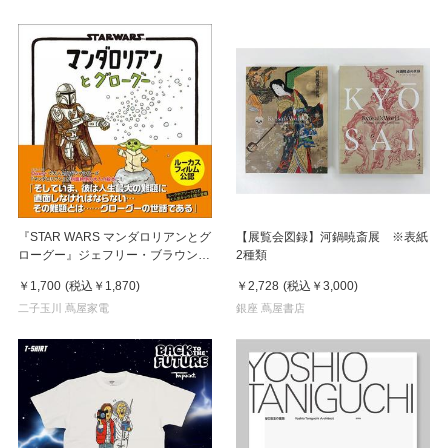
『STAR WARS マンダロリアンとグ
【展覧会図録】河鍋暁斎展 ※表紙
ローグー』ジェフリー・ブラウン
2種類
(著), とみながあきこ (翻訳)実務教育
￥1,700
(税込
￥1,870
)
￥2,728
(税込
￥3,000
)
出版
二子玉川 蔦屋家電
銀座 蔦屋書店