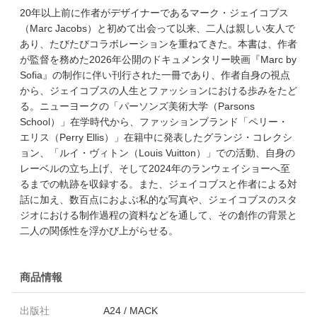
20年以上前に作者がデザイナーであるマーク・ジェイコブス
（Marc Jacobs）と初めて出会って以来、二人は親しい友人で
あり、たびたびコラボレーションを重ねてきた。本書は、作者
が監督を務めた2026年公開のドキュメンタリー映画『Marc by
Sofia』の制作に伴い刊行された一冊であり、作者自身の視点
から、ジェイコブスの人生とファッションにおける歩みをたど
る。ニューヨークの「パーソンズ美術大学（Parsons
School）」在学時代から、ファッションブランド「ペリー・
エリス（Perry Ellis）」在籍中に発表したグランジ・コレクシ
ョン、「ルイ・ヴィトン（Louis Vuitton）」での活動、自身の
レーベルの立ち上げ、そして2024年のランウェイショーへ至
るまでの軌跡を収録する。また、ジェイコブスと作者による対
話に加え、数百点におよぶ私的な写真や、ジェイコブスのスタ
ジオにおける制作過程の資料などを通して、その創作の背景と
二人の関係性を浮かび上がらせる。
商品情報
出版社
A24 / MACK