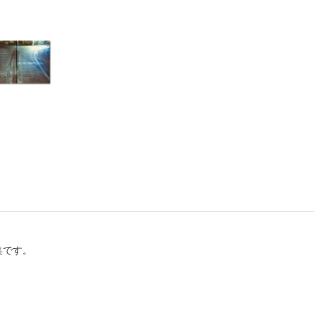
書店
六本
屋書
集です。