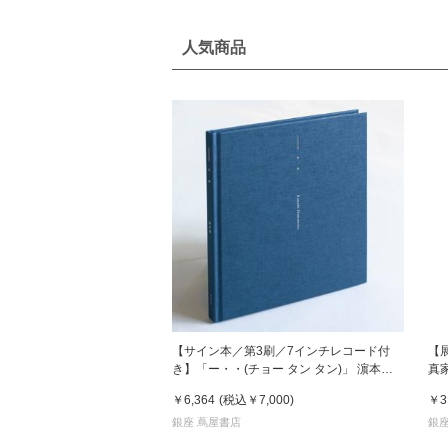
人気商品
【サイン本／第3刷／7インチレコード付
【
き】「ー・・(チョー タン タン)」 濵本奏
真
写真集
￥6,364
(税込
￥7,000
)
￥3
銀座 蔦屋書店
銀座