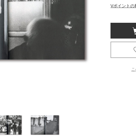
Vポイントの
京都
電
書店
品
京都
蔦屋
ギフト
こ
梅田
書店
枚方
書店
広島