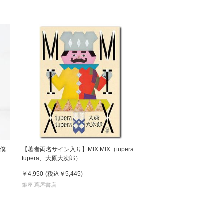
 僕
【著者両名サイン入り】MIX MIX（tupera
 鈴
tupera、大原大次郎）
￥4,950
(税込
￥5,445
)
銀座 蔦屋書店