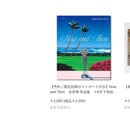
【予約／限定絵柄ポストカード付き】Now
【
and Then 永井博 作品集 ※8月下旬頃の
発送予定
￥3,000
(税込
￥3,300
)
￥2
銀座 蔦屋書店
銀座