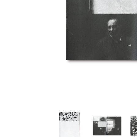
家
食
e