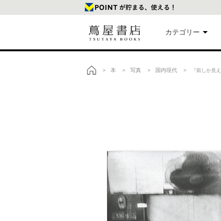
カテゴリー
美
本
写真
国内現代
>
>
>
> 『前しか見え
トップ
本
映
楽
文
雑