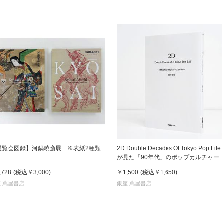
展覧会図録】河鍋暁斎展 ※表紙2種類
2D Double Decades Of Tokyo Pop Life
が見た「90年代」のポップカルチャー
木哲也（著）
,728
(税込
￥3,000
)
￥1,500
(税込
￥1,650
)
 蔦屋書店
銀座 蔦屋書店