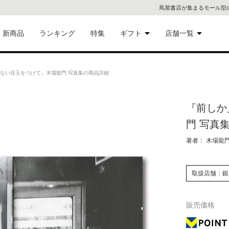
蔦屋書店が集まるモール型
新商品
ランキング
特集
ギフト
店舗一覧
二子
術品
ギフトにおすすめ
ない目玉をつけて』木場龍門 写真集の商品詳細
蔦屋
eギフト
『前しか
代官
門 写真
屋書
像・音
著者： 木場龍
銀座
取扱店舗：銀
書店
具
販売価格
六本
貨
屋書