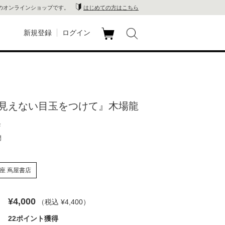
のオンラインショップです。
はじめての方はこちら
新規登録
ログイン
カ
玉川
ート
家電
見えない目玉をつけて』木場龍
山 蔦
集
店
門
 蔦屋
座 蔦屋書店
¥4,000
（税込 ¥4,400
）
木 蔦
22ポイント獲得
店