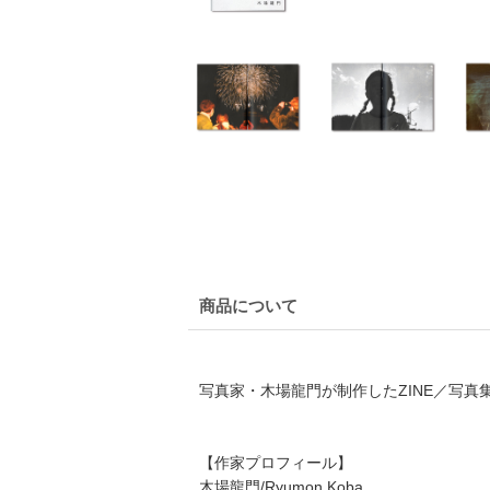
商品について
写真家・木場龍門が制作したZINE／写真
【作家プロフィール】
木場龍門/Ryumon Koba