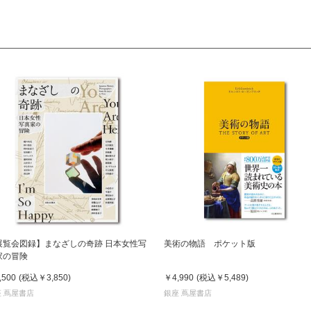
展覧会図録】まなざしの奇跡 日本女性写
美術の物語 ポケット版
家の冒険
,500
(税込
￥3,850
)
￥4,990
(税込
￥5,489
)
 蔦屋書店
銀座 蔦屋書店