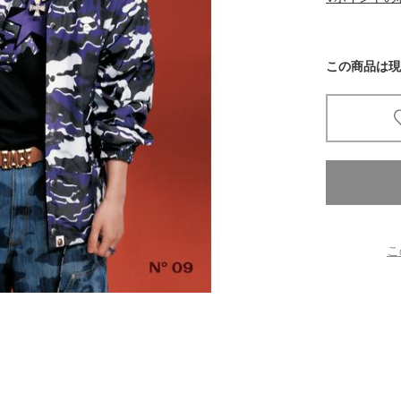
京都
電
この商品は現
書店
品
京都
蔦屋
ギフト
梅田
書店
こ
枚方
書店
広島