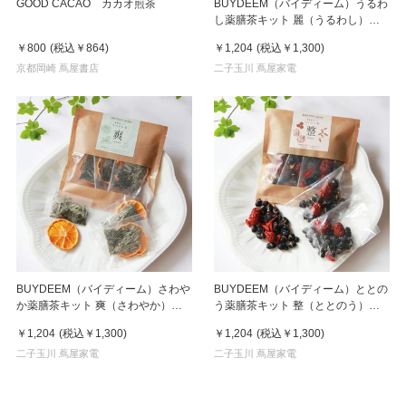
GOOD CACAO カカオ煎茶
BUYDEEM（バイディーム）うるわ
し薬膳茶キット 麗（うるわし）
ZENFOOD
￥800
(税込
￥864
)
￥1,204
(税込
￥1,300
)
京都岡崎 蔦屋書店
二子玉川 蔦屋家電
BUYDEEM（バイディーム）さわや
BUYDEEM（バイディーム）ととの
か薬膳茶キット 爽（さわやか）
う薬膳茶キット 整（ととのう）
ZENFOOD
ZENFOOD
￥1,204
(税込
￥1,300
)
￥1,204
(税込
￥1,300
)
二子玉川 蔦屋家電
二子玉川 蔦屋家電