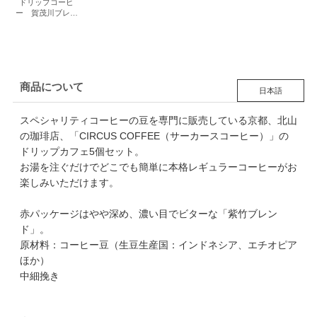
ドリップコーヒ
ー 賀茂川ブレン
ド ５個セット
商品について
日本語
スペシャリティコーヒーの豆を専門に販売している京都、北山
の珈琲店、「CIRCUS COFFEE（サーカースコーヒー）」の
ドリップカフェ5個セット。
お湯を注ぐだけでどこでも簡単に本格レギュラーコーヒーがお
楽しみいただけます。
赤パッケージはやや深め、濃い目でビターな「紫竹ブレン
ド」。
原材料：コーヒー豆（生豆生産国：インドネシア、エチオピア
ほか）
中細挽き