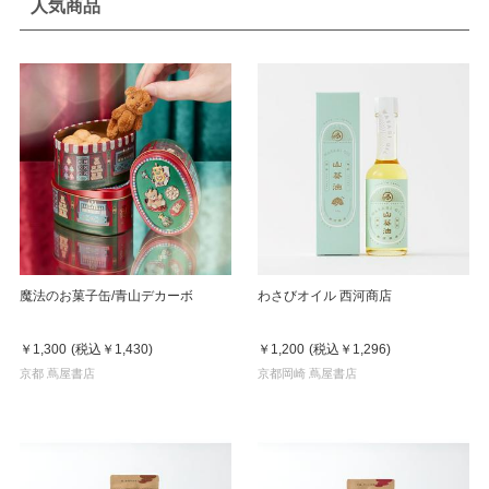
人気商品
魔法のお菓子缶/青山デカーボ
わさびオイル 西河商店
￥1,300
(税込
￥1,430
)
￥1,200
(税込
￥1,296
)
京都 蔦屋書店
京都岡崎 蔦屋書店