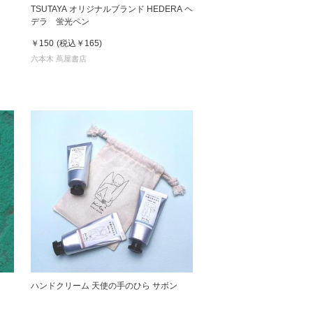
ペン
TSUTAYA オリジナルブランド HEDERA ヘ
デラ 蛍光ペン
￥150
(税込
￥165
)
六本木 蔦屋書店
ハンドクリーム 天使の手のひら サボン