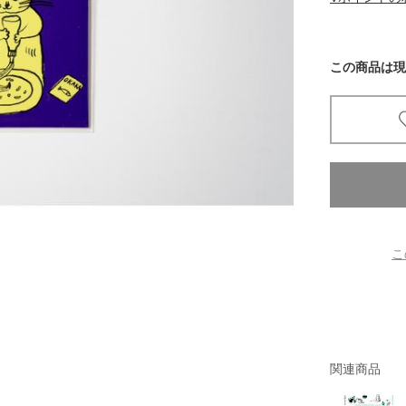
京都
電
この商品は現
書店
品
京都
蔦屋
ギフト
梅田
書店
こ
枚方
書店
関連商品
広島