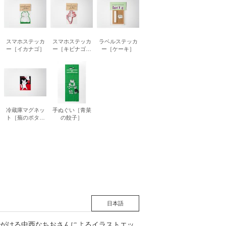
松 蔦
スマホステッカ
スマホステッカ
ラベルステッカ
ー［イカナゴ］
ー［キビナゴの
ー［ケーキ］
店
天ぷら］
冷蔵庫マグネッ
手ぬぐい［青菜
ト［蕪のポター
の餃子］
ジュ］
日本語
がける中西なちおさんによるイラストエッ