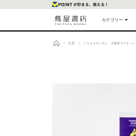
カテゴリー
美
文具
>
> トラネコボンボン 冷蔵庫マグネット
トップ
本
映
楽
文
雑