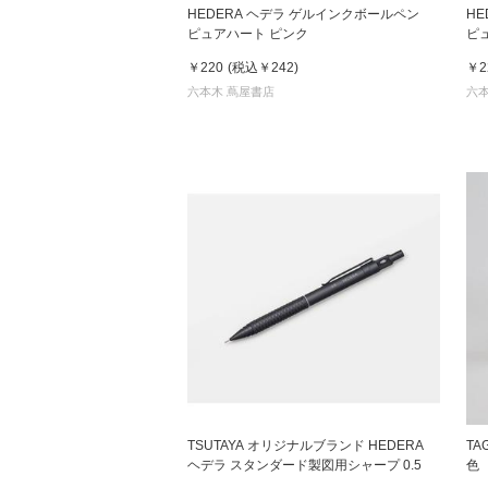
HEDERA ヘデラ ゲルインクボールペン
H
ピュアハート ピンク
ピ
￥220
(税込
￥242
)
￥2
六本木 蔦屋書店
六本
TSUTAYA オリジナルブランド HEDERA
TA
ヘデラ スタンダード製図用シャープ 0.5
色