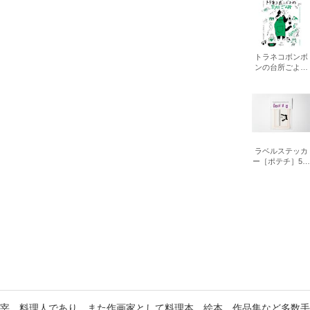
書店
六本
トラネコボンボ
ンの台所ごよみ
屋書
今日はニャに食
べる？
ラベルステッカ
ー［ポテチ］5枚
セット
宰。料理人であり、また作画家として料理本、絵本、作品集など多数手