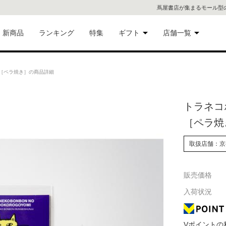
蔦屋書店が集まるモール型
新商品
ランキング
特集
ギフト
店舗一覧
二子
術品
ギフトにおすすめ
［ペラ焼き］の商品詳細
蔦屋
eギフト
トラネコ
代官
［ペラ焼
屋書
像・音
取扱店舗：京
銀座
販売価格
書店
具
入荷状況
六本
貨
屋書
Vポイントの