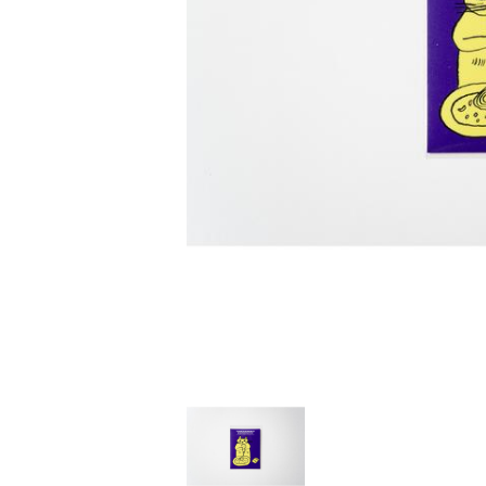
家
食
e