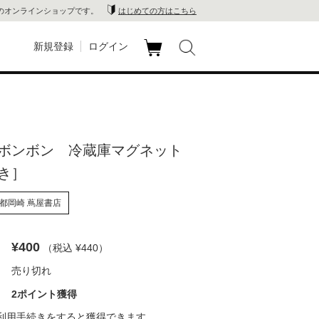
のオンラインショップです。
はじめての方はこちら
新規登録
ログイン
カ
玉川
ート
家電
ボンボン 冷蔵庫マグネット
山 蔦
き］
店
都岡崎 蔦屋書店
 蔦屋
¥400
（税込 ¥440
）
売り切れ
木 蔦
2ポイント獲得
店
利用手続き
をすると獲得できます