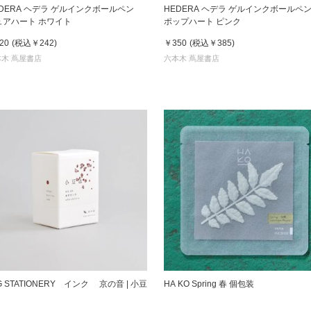
EDERA ヘデラ ゲルインクボールペン
HEDERA ヘデラ ゲルインクボール
ュアハート ホワイト
ポップハート ピンク
20
(税込
￥242
)
￥350
(税込
￥385
)
木 蔦屋書店
六本木 蔦屋書店
G STATIONERY インク 京の音 | 小豆
HA KO Spring 春 個包装