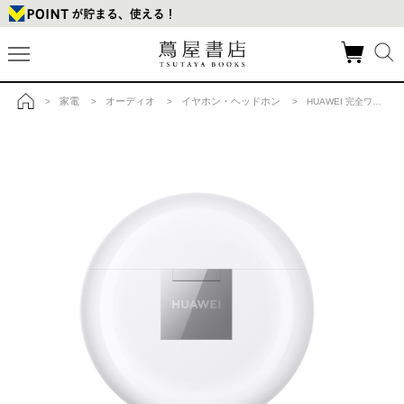
家電
オーディオ
イヤホン・ヘッドホン
>
>
>
> HUAWEI 完全ワイヤレスイヤホン Freebuds 3/Ceramic White (CM-H-Shark) の商品詳細
トップ