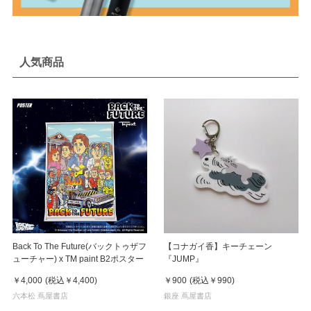
人気商品
Back To The Future(バックトゥザフ
【コナガイ香】キーチェーン
ューチャー) x TM paint B2ポスター
『JUMP』
￥4,000
(税込
￥4,400
)
￥900
(税込
￥990
)
六本松 蔦屋書店
銀座 蔦屋書店