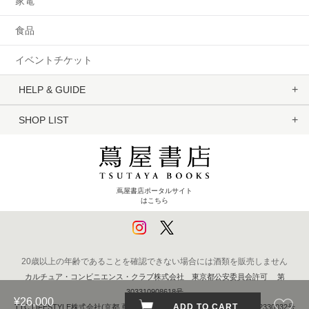
家電
食品
イベントチケット
HELP & GUIDE
SHOP LIST
蔦屋書店ポータルサイト
はこちら
20歳以上の年齢であることを確認できない場合には酒類を販売しません
カルチュア・コンビニエンス・クラブ株式会社 東京都公安委員会許可 第
303310908618号
¥26,000
ADD TO CART
TTC LIFESTYLE株式会社(京都 蔦屋書店) 京都府公安委員会 第611262330032号