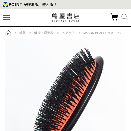
雑貨
健康・理美容
ヘアケア
>
>
>
> MASON PEARSON メイソンピアソン センシティブブリッスル ダーク・ルビーの商品詳細
トップ