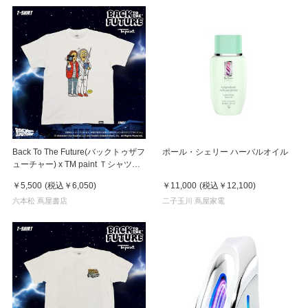
Back To The Future(バックトゥザフ
ポール・シェリー ハーバルオイル
ューチャー) x TM paint Ｔシャツ
Marty(マーティ) & Doc(ドク)
￥5,500
(税込
￥6,050
)
￥11,000
(税込
￥12,100
)
六本松 蔦屋書店
二子玉川 蔦屋家電