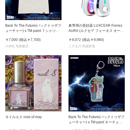
Back To The Future(バックトゥザフ
鼻専用の美顔器 LUXCEAR Fornez
ューチャー) x TM paint Ｔシャツ
AURA (ルクセア フォーネス オー
Key Visual White
ラ)2026年新型モデル【美顔器】
￥7,000
(税込
￥7,700
)
￥9,072
(税込
￥9,980
)
六本松 蔦屋書店
二子玉川 蔦屋家電
ネイルエス rose of may
Back To The Future(バックトゥザフ
ューチャー) x TM paint キーチェー
ン Marty & Doc(マーティ＆ドク)