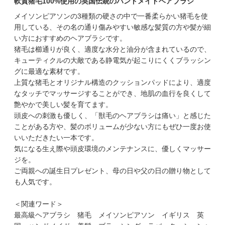
軟質猪毛100%使用の英国伝統のハンドメイドヘアブラシ
メイソンピアソンの3種類の硬さの中で一番柔らかい猪毛を使
用している、その名の通り傷みやすい敏感な髪質の方や髪が細
い方におすすめのヘアブラシです。
猪毛は櫛通りが良く、適度な水分と油分が含まれているので、
キューティクルの大敵である静電気が起こりにくくブラッシン
グに最適な素材です。
上質な猪毛とオリジナル構造のクッションパッドにより、適度
なタッチでマッサージすることができ、地肌の血行を良くして
艶やかで美しい髪を育てます。
頭皮への刺激も優しく、「獣毛のヘアブラシは痛い」と感じた
ことがある方や、髪のボリュームが少ない方にもぜひ一度お使
いいただきたい一本です。
気になる生え際や頭皮環境のメンテナンスに、優しくマッサー
ジを。
ご両親への誕生日プレゼント、母の日や父の日の贈り物として
も人気です。
＜関連ワード＞
最高級ヘアブラシ 猪毛 メイソンピアソン イギリス 英