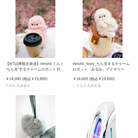
【8/7以降順次発送】mirumi ミルミ
mirumi_Ivory_ちら見するチャーム
”ちら見”するチャームロボット Pink
ロボット「みるみ」アイボリー
ピンク
￥18,000
(税込
￥19,800
)
￥18,000
(税込
￥19,800
)
六本松 蔦屋書店
二子玉川 蔦屋家電