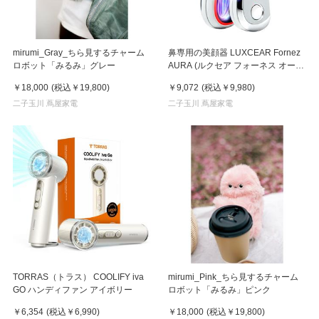
mirumi_Gray_ちら見するチャーム
鼻専用の美顔器 LUXCEAR Fornez
ロボット「みるみ」グレー
AURA (ルクセア フォーネス オー
ラ)2026年新型モデル【美顔器】
￥18,000
(税込
￥19,800
)
￥9,072
(税込
￥9,980
)
二子玉川 蔦屋家電
二子玉川 蔦屋家電
TORRAS（トラス） COOLIFY iva
mirumi_Pink_ちら見するチャーム
GO ハンディファン アイボリー
ロボット「みるみ」ピンク
￥6,354
(税込
￥6,990
)
￥18,000
(税込
￥19,800
)