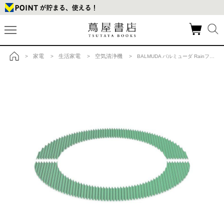
家電
生活家電
空気清浄機
>
>
>
> BALMUDA バルミューダ Rainフィルターセット ERN-S100の商品詳細
トップ