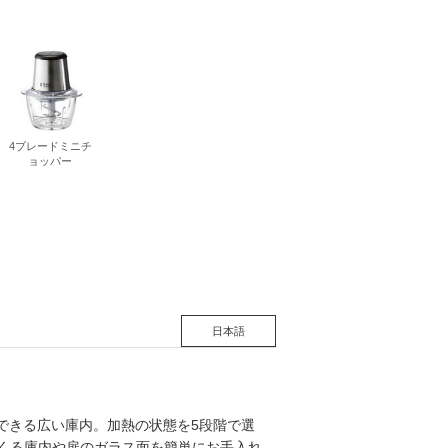
松 蔦
店
4ブレードミニチ
ョッパー
日本語
できる広い庫内。加熱の状態を5段階で選
れてくる庫内や扉のガラス面を簡単にお手入れ