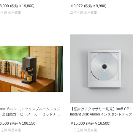
ット「みるみ」グレー
モデル【美顔器】
8,000
(税込
￥19,800
)
￥9,072
(税込
￥9,980
)
子玉川 蔦屋家電
二子玉川 蔦屋家電
loom Studio（エックスブルームスタジ
【壁掛けアクセサリー別売】km5 CP1
） 全自動コーヒーメーカー ミッドナイ
Instant Disk Audio(インスタントディ
ブラック
オーディオ）CDプレーヤー Silver(シ
6,500
(税込
￥106,150
)
￥15,000
(税込
￥16,500
)
ー)
子玉川 蔦屋家電
二子玉川 蔦屋家電