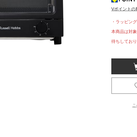
Vポイントの
京都
電
・ラッピング
書店
本商品は対象
品
待ちしており
京都
蔦屋
ギフト
梅田
書店
枚方
こ
書店
広島