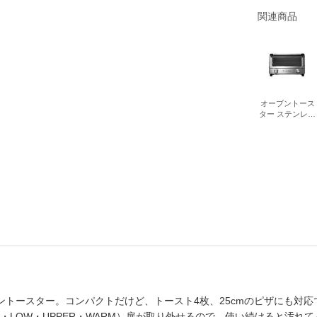
書店
関連商品
六本
屋書
オーブントース
ター ステンレス
7740JP
ントースター。コンパクトだけど、トースト4枚、25cmのピザにも対応
D・LOW・UPPER・WARM）扉が取り外せるので、使い続けると汚