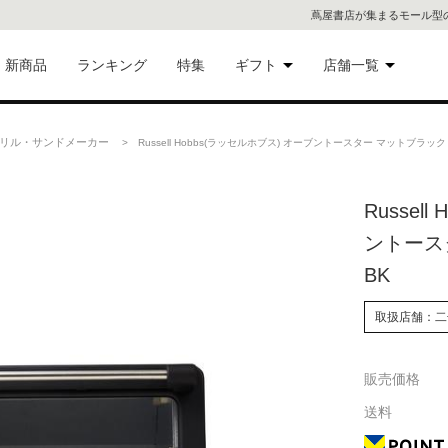
蔦屋書店が集まるモール型
新商品
ランキング
特集
ギフト
店舗一覧
二子
術品
ギフトにおすすめ
リル・サンドメーカー
> Russell Hobbs(ラッセルホブス) オーブントースター マットブラック 
蔦屋
eギフト
Russel
代官
ントースタ
屋書
像・音
BK
銀座
取扱店舗：二
書店
具
販売価格
六本
送料
貨
屋書