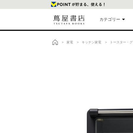
カテゴリー
美
家電
キッチン家電
トースター・グ
>
>
>
トップ
本
映
楽
文
雑