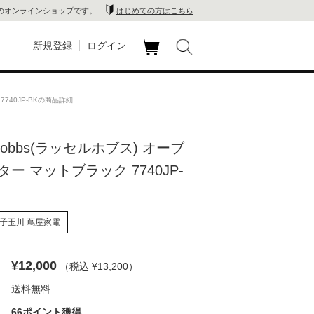
のオンラインショップです。
はじめての方はこちら
新規登録
ログイン
カ
玉川
ート
7740JP-BKの商品詳細
家電
l Hobbs(ラッセルホブス) オーブ
山 蔦
ー マットブラック 7740JP-
店
 蔦屋
子玉川 蔦屋家電
¥12,000
（税込 ¥13,200
）
木 蔦
送料無料
店
66ポイント獲得