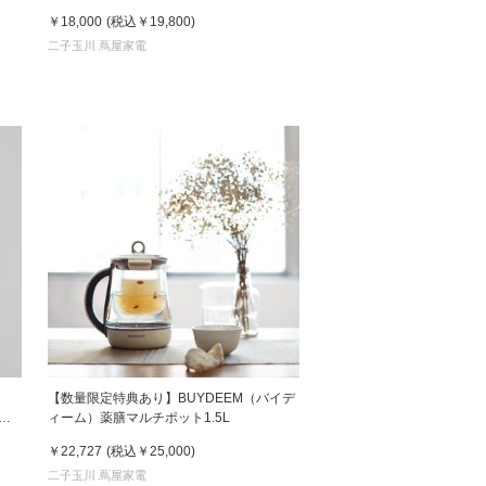
ット「みるみ」ピンク
￥18,000
(税込
￥19,800
)
二子玉川 蔦屋家電
【数量限定特典あり】BUYDEEM（バイデ
スク
ィーム）薬膳マルチポット1.5L
ルバ
￥22,727
(税込
￥25,000
)
二子玉川 蔦屋家電