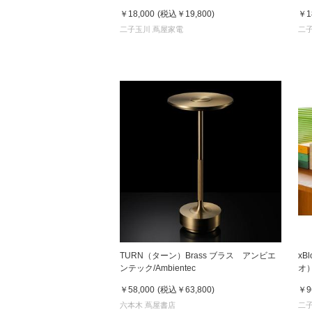
ボット「みるみ」アイボリー
ボ
￥18,000
(税込
￥19,800
)
￥1
二子玉川 蔦屋家電
二
TURN（ターン）Brass ブラス アンビエ
xB
ンテック/Ambientec
オ
ト
￥58,000
(税込
￥63,800
)
￥9
六本木 蔦屋書店
二