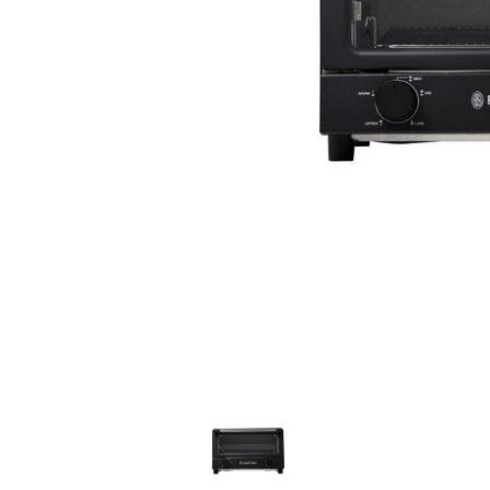
家
食
e