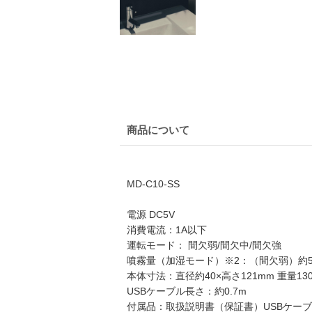
商品について
MD-C10-SS
電源 DC5V
消費電流：1A以下
運転モード： 間欠弱/間欠中/間欠強
噴霧量（加湿モード）※2：（間欠弱）約5mL/
本体寸法：直径約40×高さ121mm 重量130
USBケーブル長さ：約0.7m
付属品：取扱説明書（保証書）USBケー