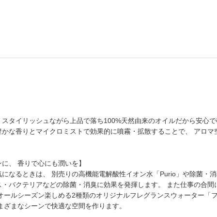
スタイリッシュながら上品で落ち100%天然由来のオイルだから安心で確
豊かな香りとマイクロミストで効果的に噴霧・拡散することで、 アロマ
ンに、 香りで心にも潤いを】
になるときは、 別売りの高機能電解酸性イオン水「Purio」や除菌
ス・バクテリアなどの除菌・消臭に効果を発揮します。 また仕事の合間
に加え、 オールシーズン楽しめる2種類のオリジナルフレグランスウォーター
さまざまなシーンで快適な空間を作ります。