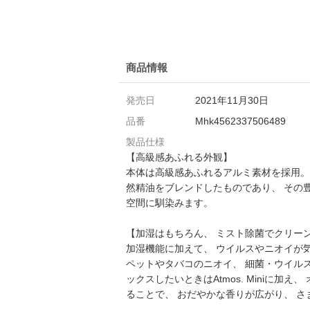
商品情報
発売日
2021年11月30日
品番
Mhk4562337506489
製品仕様
【高級感あふれる外観】
本体は高級感あふれるアルミ素材を採用。 
然精油をブレンドしたものであり、 その
空間に馴染みます。
【加湿はもちろん、 ミスト除菌でクリー
加湿機能に加えて、 ウイルスやニオイが気
ペットやタバコのニオイ、 細菌・ウイル
ックスしたいときはAtmos. Mini
ることで、 おだやかな香りが広がり、 