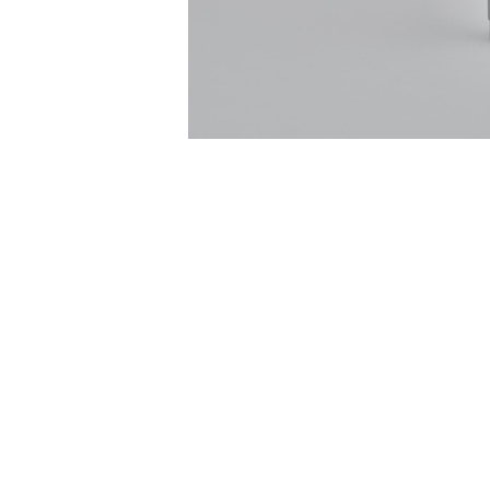
家
食
e