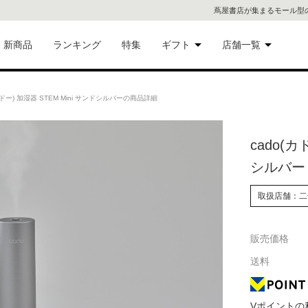
蔦屋書店が集まるモール型
新商品
ランキング
特集
ギフト
店舗一覧
二子
術品
ギフトにおすすめ
ドー) 加湿器 STEM Mini サンドシルバーの商品詳細
蔦屋
eギフト
cado(カ
代官
シルバー
屋書
像・音
取扱店舗：二
銀座
販売価格
書店
具
送料
六本
貨
屋書
Vポイントの