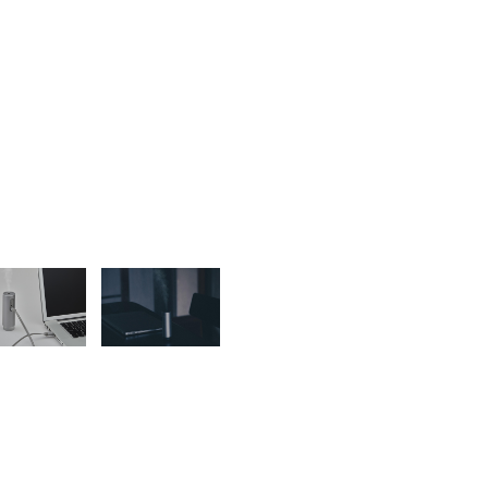
書店
六本
屋書