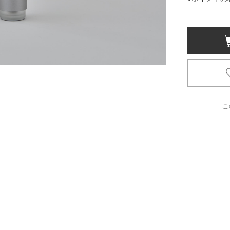
京都
電
書店
品
京都
蔦屋
ギフト
こ
梅田
書店
枚方
書店
広島