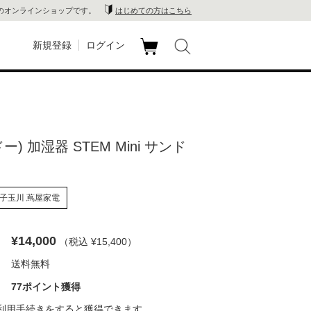
のオンラインショップです。
はじめての方はこちら
新規登録
ログイン
カ
玉川
ート
家電
ドー) 加湿器 STEM Mini サンド
山 蔦
店
子玉川 蔦屋家電
 蔦屋
¥14,000
（税込 ¥15,400
）
送料無料
木 蔦
77ポイント獲得
店
利用手続き
をすると獲得できます