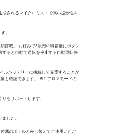
生成されるマイクロミストで高い拡散性を
ます。
類搭載。 お好みで3段階の噴霧量にボタン
過すると自動で運転を停止する自動運転停
モバイルバッテリーに接続して充電することが
残量も確認できます。 ※1.アロマモードの
くりをサポートします。
りました。
のまま付属のボトルと差し替えてご使用いただ