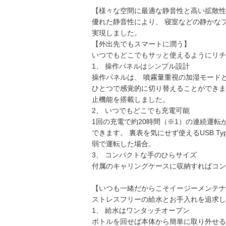
【様々な空間に最適な静音性と高い拡散性
優れた静音性により、 寝室などの静かな
実現しました。
【外出先でもスマートに潤う】
いつでもどこでもサッと使えるようにリチ
1、 操作パネルはシンプル設計
操作パネルは、 噴霧量重視の加湿モード
ひとつで感覚的に切り替えることができま
止機能を搭載しました。
2、 いつでもどこでも充電可能
1回の充電で約20時間（※1）の連続運転
できます。 裏表を気にせず使えるUSB T
弱で運転した場合。
3、 コンパクトな手のひらサイズ
付属のキャリングケースに収納すればコン
【いつも一緒だからこそイージーメンテナ
ストレスフリーの給水とお手入れを追求し
1、 給水はワンタッチオープン
ボトルを回せば本体から簡単に取り外せるので