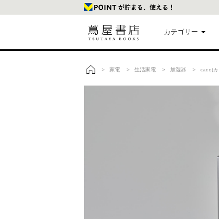
カテゴリー
美
家電
生活家電
加湿器
>
>
>
> cado(カ
トップ
本
映
楽
文
雑