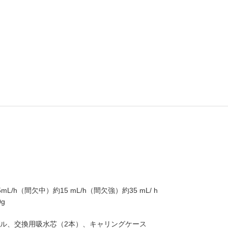
h（間欠中）約15 mL/h（間欠強）約35 mL/ h
g
ブル、交換用吸水芯（2本）、キャリングケース