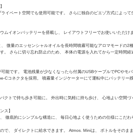
】
プライベート空間でも使用可能です。 さらに独自のピエゾ方式によって
ウムイオンバッテリーを搭載し、 レイアウトフリーでお使いいただけ
と、 微量のエッセンシャルオイルを長時間噴霧可能なアロマモードの2種
す。 さらに切り忘れ防止のため、 本体の電源を入れてから一定時間経
が可能です。 電池残量が少なくなったら付属のUSBケーブルでPCや
ype-Cコネクタを採用。 噴霧量インジケーターにて運転中にバッテリー
パクトで持ち歩き可能に。 外出時に気軽に持ち歩け、 心地よい空間づ
ンス】
、 徹底的にシンプルな構造に、 毎日心地よく使うための仕様にこだわ
、 ダイレクトに給水できます。 Atmos. Miniは、 ボトルをそ