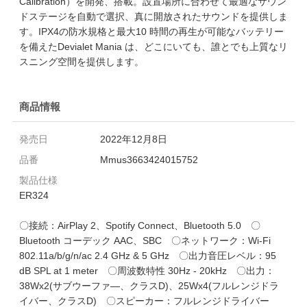
Calibration）を開発、搭載。設置場所に合わせて最適なサウン
ドステージを自動で選択、真に開放されたサウンドを提供しま
す。IPX4の防水規格と最大10 時間の再生が可能なバッテリー
を備えたDevialet Mania は、どこにいても、誰とでも上質なリ
スニング空間を提供します。
商品情報
発売日
2022年12月8日
品番
Mmus3663424015752
製品仕様
ER324
〇接続：AirPlay 2、Spotify Connect、Bluetooth 5.0 〇
Bluetooth コーデック AAC、SBC 〇ネットワーク：Wi-Fi
802.11a/b/g/n/ac 2.4 GHz & 5 GHz 〇出力音圧レベル：95
dB SPL at 1 meter 〇周波数特性 30Hz - 20kHz 〇出力：
38Wx2(サブウーファ―、クラスD)、25Wx4(フルレンジドラ
イバー、クラスD) 〇スピーカー：フルレンジドライバー