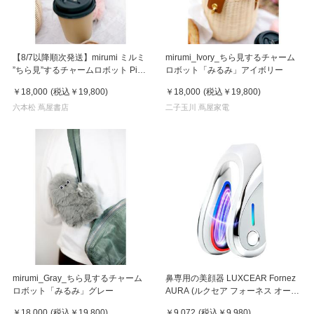
【8/7以降順次発送】mirumi ミルミ
mirumi_Ivory_ちら見するチャーム
”ちら見”するチャームロボット Pink
ロボット「みるみ」アイボリー
ピンク
￥18,000
(税込
￥19,800
)
￥18,000
(税込
￥19,800
)
六本松 蔦屋書店
二子玉川 蔦屋家電
mirumi_Gray_ちら見するチャーム
鼻専用の美顔器 LUXCEAR Fornez
ロボット「みるみ」グレー
AURA (ルクセア フォーネス オー
ラ)2026年新型モデル【美顔器】
￥18,000
(税込
￥19,800
)
￥9,072
(税込
￥9,980
)