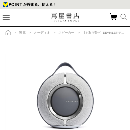
家電
オーディオ
スピーカー
>
>
>
> 【お取り寄せ】DEVIALET(デビアレ)MANIA(マニア)LIGHT GREYの商品詳細
トップ