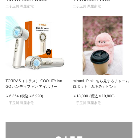
二子玉川 蔦屋家電
二子玉川 蔦屋家電
TORRAS（トラス） COOLIFY iva
mirumi_Pink_ちら見するチャーム
GO ハンディファン アイボリー
ロボット「みるみ」ピンク
￥6,354
(税込
￥6,990
)
￥18,000
(税込
￥19,800
)
二子玉川 蔦屋家電
二子玉川 蔦屋家電