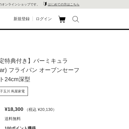
のオンラインショップです。
はじめての方はこちら
新規登録
ログイン
カ
玉川
ート
家電
定特典付き】バーミキュラ
山 蔦
cular) フライパン オーブンセーフ
店
ト24cm深型
 蔦屋
子玉川 蔦屋家電
¥18,300
（税込 ¥20,130
）
木 蔦
送料無料
店
100ポイント獲得