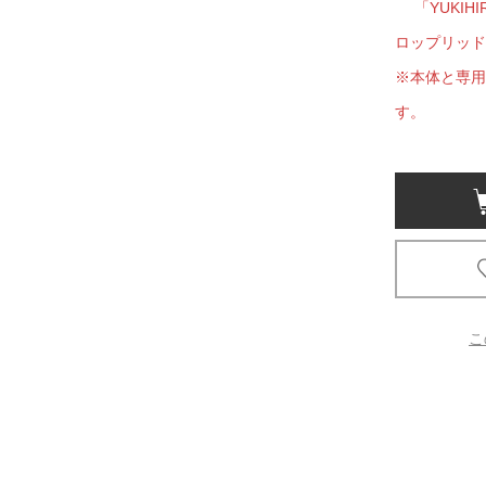
「YUKIHI
書店
ロップリッド
六本
※本体と専用
す。
屋書
こ