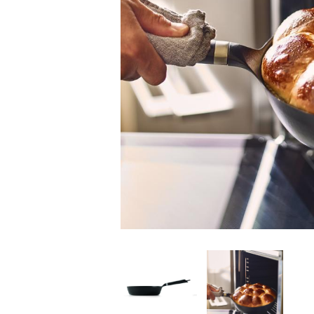
家
食
e