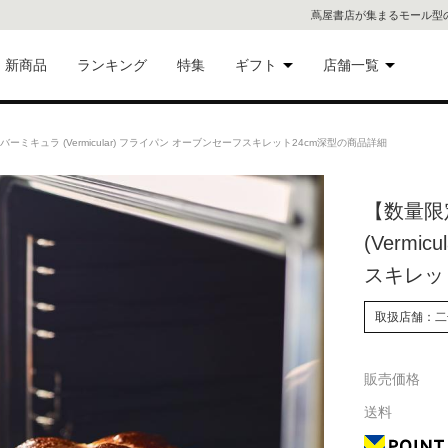
蔦屋書店が集まるモール型
新商品
ランキング
特集
ギフト
店舗一覧
二子
術品
ギフトにおすすめ
ミキュラ (Vermicular) フライパン オーブンセーフスキレット24cm深型の商品詳細
蔦屋
eギフト
【数量限
代官
(Vermi
屋書
像・音
スキレッ
銀座
取扱店舗：二
書店
具
販売価格
六本
送料
貨
屋書