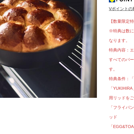
Vポイントの
京都
電
【数量限定特
書店
※特典は数に
品
なります。
京都
特典内容：エ
蔦屋
すべてのバー
ギフト
す。
梅田
特典条件：「
書店
「YUKIH
用リッドをご
枚方
「フライパン
書店
ッド
「EGG&TO
広島