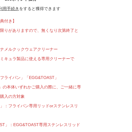
利用手続き
をすると獲得できます
 蔦屋
典付き】
限りがありますので、無くなり次第終了と
岡崎
ナメルクックウェアクリーナー
書店
ミキュラ製品に使える専用クリーナーで
 蔦屋
フライパン」「EGG&TOAST」
IRA」の本体いずれかご購入の際に、ご一緒に専
購入の方対象
 蔦屋
」：フライパン専用リッドorステンレスリ
AST」：EGG&TOAST専用ステンレスリッド
 蔦屋