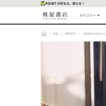
カテゴリー
美
雑貨
調理器具
>
>
> 【数量限定特典付き】バー
トップ
本
映
楽
文
雑