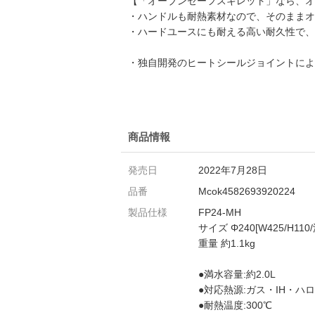
【「オーブンセーフスキレット」なら、オ
・ハンドルも耐熱素材なので、そのままオ
・ハードユースにも耐える高い耐久性で、
・独自開発のヒートシールジョイントによ
商品情報
発売日
2022年7月28日
品番
Mcok4582693920224
製品仕様
FP24-MH
サイズ Φ240[W425/H110
重量 約1.1kg
●満水容量:約2.0L
●対応熱源:ガス・IH・
●耐熱温度:300℃