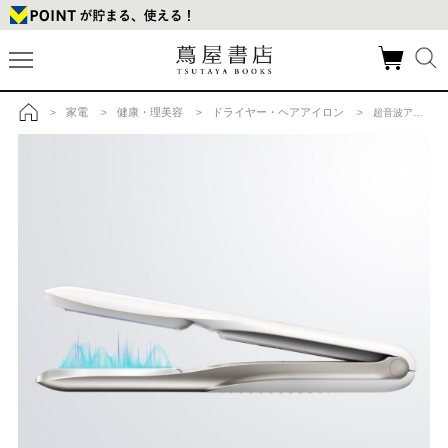
家電
健康・理美容
ドライヤー・ヘアアイロン
>
>
>
> 超音波アイロン CARE PRO DEEP (ケアプロディープ)の商品詳細
トップ