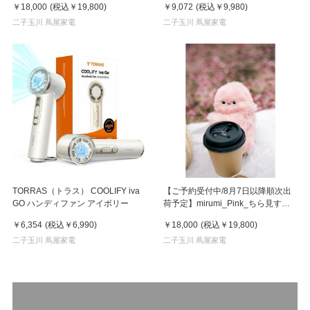
￥18,000
(税込
￥19,800
)
￥9,072
(税込
￥9,980
)
二子玉川 蔦屋家電
二子玉川 蔦屋家電
TORRAS（トラス） COOLIFY iva
【ご予約受付中/8月7日以降順次出
GO ハンディファン アイボリー
荷予定】mirumi_Pink_ちら見する
チャームロボット「みるみ」ピンク
￥6,354
(税込
￥6,990
)
￥18,000
(税込
￥19,800
)
二子玉川 蔦屋家電
二子玉川 蔦屋家電