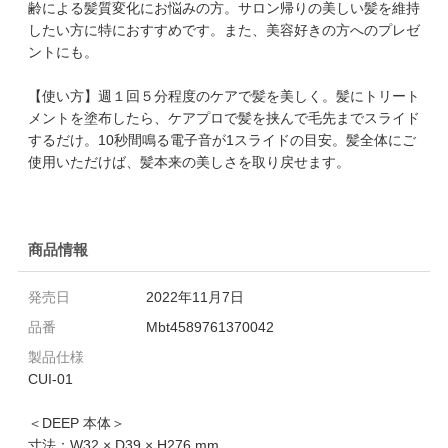
齢による髪質変化にお悩みの方。サロン帰りの美しい髪を維持
したい方に特におすすめです。また、美容好きの方へのプレゼ
ントにも。
【使い方】週１回５分程度のケアで髪を美しく。髪にトリート
メントを塗布したら、ケアプロで髪を挟んで毛先までスライド
するだけ。10秒間鳴る電子音が1スライドの目安。髪全体にご
使用いただけば、髪本来の美しさを取り戻せます。
商品情報
発売日
2022年11月7日
品番
Mbt4589761370042
製品仕様
CUI-01
＜DEEP 本体＞
寸法：W32 × D39 × H276 mm