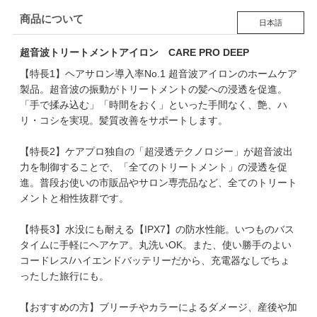
商品について
日本語
超音波トリートメントアイロン CARE PRO DEEP
【特長1】ヘアサロン導入率No.1 超音波アイロンのホームケア
製品。超音波の振動がトリートメントの髪への浸透を促進。
「手で揉み込む」「時間をおく」といった手間なく、艶、ハ
リ・コシを実現。髪質改善をサポートします。
【特長2】ケアプロ独自の「超浸透テクノロジー」が超音波出
力を制御することで、「全てのトリートメント」の浸透を促
進。普段お使いの市販品やサロン専売品など、全てのトリート
メントと相性抜群です。
【特長3】水没にも耐える【IPX7】の防水性能。いつものバス
タイムに手軽にヘアケア。丸洗いOK。また、使い勝手のよい
コードレス/ハイエンドバッテリーだから、充電器なしでちょ
ったした旅行にも。
【おすすめの方】ブリーチやカラーによるダメージ、産後や加