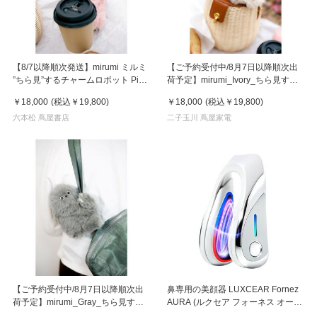
【8/7以降順次発送】mirumi ミルミ
【ご予約受付中/8月7日以降順次出
”ちら見”するチャームロボット Pink
荷予定】mirumi_Ivory_ちら見する
ピンク
チャームロボット「みるみ」アイボ
￥18,000
(税込
￥19,800
)
￥18,000
(税込
￥19,800
)
リー
六本松 蔦屋書店
二子玉川 蔦屋家電
【ご予約受付中/8月7日以降順次出
鼻専用の美顔器 LUXCEAR Fornez
荷予定】mirumi_Gray_ちら見する
AURA (ルクセア フォーネス オー
チャームロボット「みるみ」グレー
ラ)2026年新型モデル【美顔器】