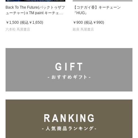
Back To The Future(バックトゥザフ
【コナガイ香】キーチェーン
ューチャー) x TM paint キーチェー
『HUG』
ン Marty & Doc(マーティ＆ドク)
￥1,500
(税込
￥1,650
)
￥900
(税込
￥990
)
六本松 蔦屋書店
銀座 蔦屋書店