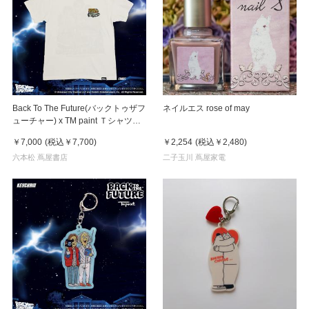
Back To The Future(バックトゥザフ
ネイルエス rose of may
ューチャー) x TM paint Ｔシャツ
Key Visual White
￥7,000
(税込
￥7,700
)
￥2,254
(税込
￥2,480
)
六本松 蔦屋書店
二子玉川 蔦屋家電