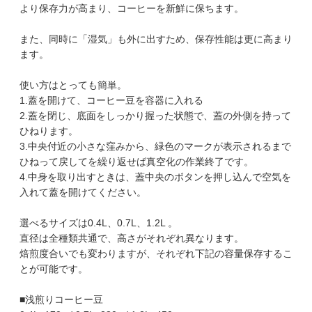
より保存力が高まり、コーヒーを新鮮に保ちます。
また、同時に「湿気」も外に出すため、保存性能は更に高まり
ます。
使い方はとっても簡単。
1.蓋を開けて、コーヒー豆を容器に入れる
2.蓋を閉じ、底面をしっかり握った状態で、蓋の外側を持って
ひねります。
3.中央付近の小さな窪みから、緑色のマークが表示されるまで
ひねって戻してを繰り返せば真空化の作業終了です。
4.中身を取り出すときは、蓋中央のボタンを押し込んで空気を
入れて蓋を開けてください。
選べるサイズは0.4L、0.7L、1.2L 。
直径は全種類共通で、高さがそれぞれ異なります。
焙煎度合いでも変わりますが、それぞれ下記の容量保存するこ
とが可能です。
■浅煎りコーヒー豆