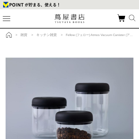
雑貨
キッチン雑貨
>
>
> Fellow (フェロー) Atmos Vacuum Canister (アトモス真空キャニスター)0.4L クリアガラスの商品詳細
トップ