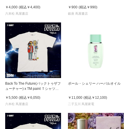
￥4,000
(税込
￥4,400
)
￥900
(税込
￥990
)
六本松 蔦屋書店
銀座 蔦屋書店
Back To The Future(バックトゥザフ
ポール・シェリー ハーバルオイル
ューチャー) x TM paint Ｔシャツ
Marty(マーティ) & Doc(ドク)
￥5,500
(税込
￥6,050
)
￥11,000
(税込
￥12,100
)
六本松 蔦屋書店
二子玉川 蔦屋家電