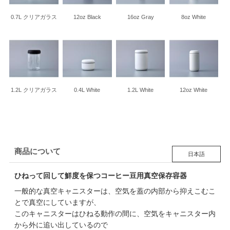
0.7L クリアガラス
12oz Black
16oz Gray
8oz White
1.2L クリアガラス
0.4L White
1.2L White
12oz White
商品について
日本語
ひねって回して鮮度を保つコーヒー豆用真空保存容器
一般的な真空キャニスターは、空気を蓋の内部から抑えこむこ
とで真空にしていますが、
このキャニスターはひねる動作の間に、空気をキャニスター内
から外に追い出しているので