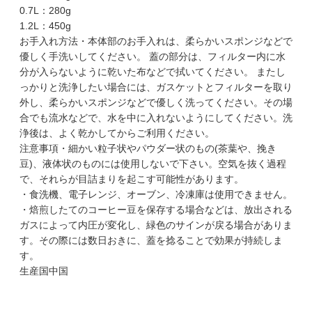
0.7L：280g
1.2L：450g
お手入れ方法・本体部のお手入れは、柔らかいスポンジなどで
優しく手洗いしてください。 蓋の部分は、フィルター内に水
分が入らないように乾いた布などで拭いてください。 またし
っかりと洗浄したい場合には、ガスケットとフィルターを取り
外し、柔らかいスポンジなどで優しく洗ってください。その場
合でも流水などで、水を中に入れないようにしてください。洗
浄後は、よく乾かしてからご利用ください。
注意事項・細かい粒子状やパウダー状のもの(茶葉や、挽き
豆)、液体状のものには使用しないで下さい。空気を抜く過程
で、それらが目詰まりを起こす可能性があります。
・食洗機、電子レンジ、オーブン、冷凍庫は使用できません。
・焙煎したてのコーヒー豆を保存する場合などは、放出される
ガスによって内圧が変化し、緑色のサインが戻る場合がありま
す。その際には数日おきに、蓋を捻ることで効果が持続しま
す。
生産国中国