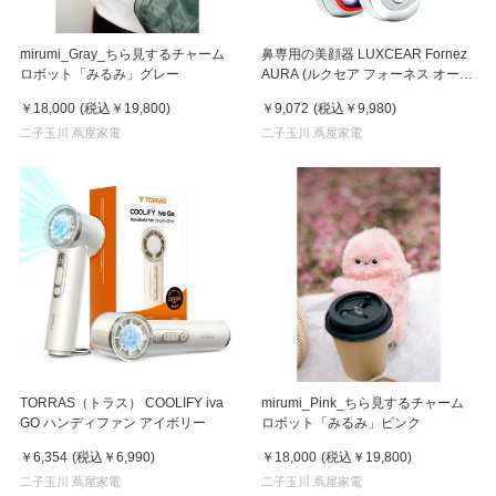
mirumi_Gray_ちら見するチャーム
鼻専用の美顔器 LUXCEAR Fornez
ロボット「みるみ」グレー
AURA (ルクセア フォーネス オー
ラ)2026年新型モデル【美顔器】
￥18,000
(税込
￥19,800
)
￥9,072
(税込
￥9,980
)
二子玉川 蔦屋家電
二子玉川 蔦屋家電
TORRAS（トラス） COOLIFY iva
mirumi_Pink_ちら見するチャーム
GO ハンディファン アイボリー
ロボット「みるみ」ピンク
￥6,354
(税込
￥6,990
)
￥18,000
(税込
￥19,800
)
二子玉川 蔦屋家電
二子玉川 蔦屋家電