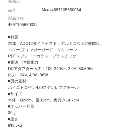
発売日
品番
Mcok4897105650034
製品仕様
4897105650034
■材質
本体：ADC12ダイキャスト・アルミニウム切削加工
ベロー,フィンガーガード：シリコーン
RDTスプレー：ガラス・プラスチック
■電源、消費電力
DCアダプター入力：100-240V~, 2.0A, 50/60Hz
出力：24V, 4.0A, 96W
■刃の素材
ハイニトロゲン420ステンレススチール
■サイズ
本体：横9cm、縦31cm、奥行き14.7cm
■ホッパー容量
30ｇ
■重さ
約3.5kg