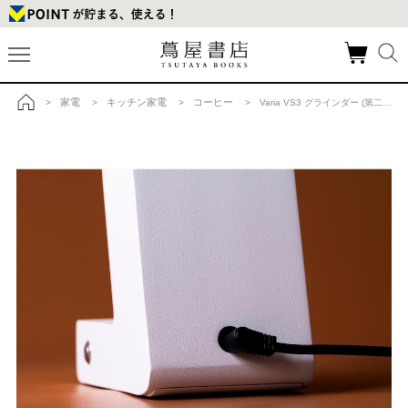
家電
キッチン家電
コーヒー
>
>
>
> Varia VS3 グラインダー (第二世代) Whiteの商品詳細
トップ