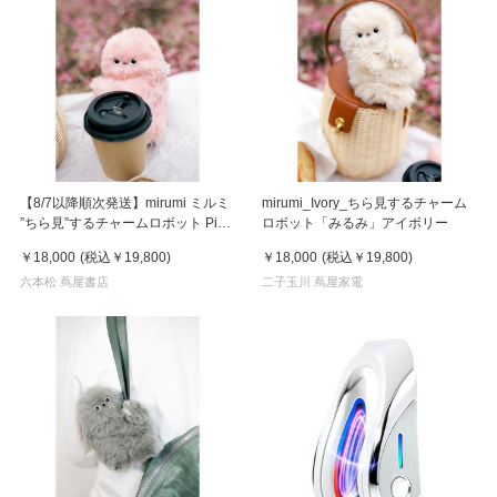
【8/7以降順次発送】mirumi ミルミ
mirumi_Ivory_ちら見するチャーム
”ちら見”するチャームロボット Pink
ロボット「みるみ」アイボリー
ピンク
￥18,000
(税込
￥19,800
)
￥18,000
(税込
￥19,800
)
六本松 蔦屋書店
二子玉川 蔦屋家電