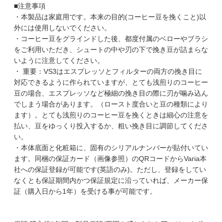
■注意事項
・本製品は家庭用です。本来の目的(コーヒー豆を挽くこと)以
外には使用しないでください。
・コーヒー豆をグラインドした後、都度付属のベローやブラシ
をご利用いただき、シュートの中や刃の下で挽き豆が詰まらな
いように注意してください。
・ 重要：VS3はエスプレッソとフィルターの両方の挽き目に
対応できるように作られていますが、とても浅煎りのコーヒー
豆の場合、エスプレッソなど極細の挽き目の際に刃が噛み込ん
でしまう場合があります。（ロースト度合いと豆の種類により
ます）。とても浅煎りのコーヒー豆を挽くときは細心の注意を
払い、豆をゆっくり投入するか、粗い挽き目に調節してくださ
い。
・本体底面と化粧箱に、固有のシリアルナンバーが貼付いてい
ます。同梱の保証カード（画像参照）のQRコードからVaria本
社への保証登録が可能です(英語のみ)。ただし、登録をしてい
なくとも保証期間内かつ保証規定に沿っていれば、メーカー保
証（購入日から1年）を受ける事が可能です。