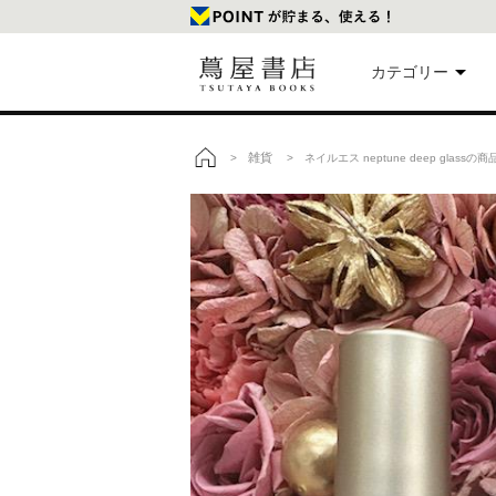
カテゴリー
美
雑貨
>
> ネイルエス neptune deep glassの
トップ
本
映
楽
文
雑