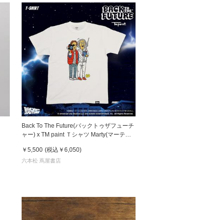
』
Back To The Future(バックトゥザフューチ
ャー) x TM paint Ｔシャツ Marty(マーティ)
& Doc(ドク)
￥5,500
(税込
￥6,050
)
六本松 蔦屋書店