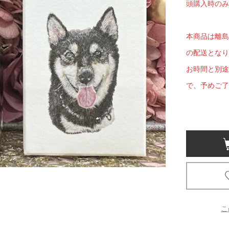
頭購入時のみ
京都
電
本商品は離島
書店
の配送となり
品
お時間と別途
京都
で、予めご了
蔦屋
ギフト
梅田
書店
枚方
書店
こ
広島