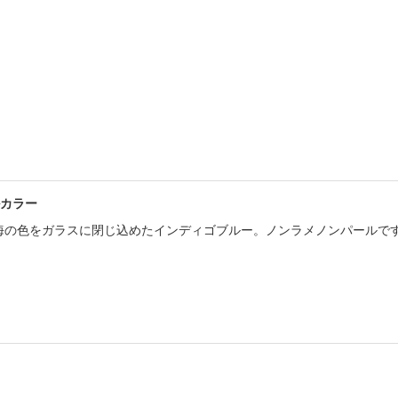
書店
六本
屋書
カラー
深い海の色をガラスに閉じ込めたインディゴブルー。ノンラメノンパールで