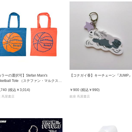
ラーの選択可】Stefan Marx's
【コナガイ香】キーチェーン『JUMP
sketball Tote （ステファン・マルクス）
ートバッグ
,740
(税込
￥3,014
)
￥900
(税込
￥990
)
 蔦屋書店
銀座 蔦屋書店