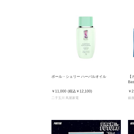
ポール・シェリー ハーバルオイル
【カ
Ba
ト
￥11,000
(税込
￥12,100
)
￥2
二子玉川 蔦屋家電
銀座