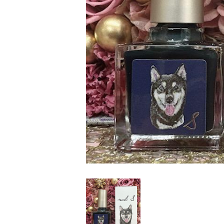
家
食
e