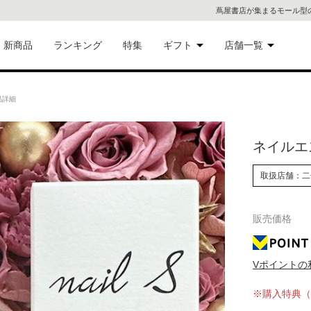
蔦屋書店が集まるモール型
新商品
ランキング
特集
ギフト
店舗一覧
二子
術品
ギフトにおすすめ
商品詳細
蔦屋
eギフト
ネイルエス n
代官
取扱店舗：二
屋書
像・音
銀座
販売価格
書店
具
Vポイントの
六本
※購入特典（
貨
屋書