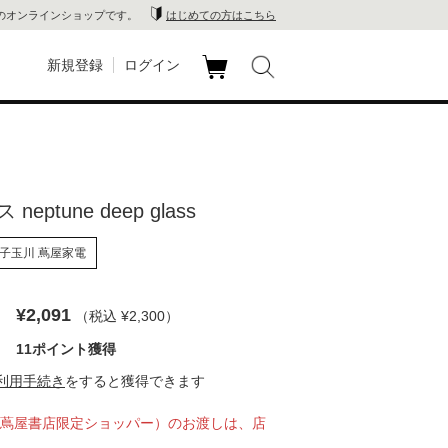
のオンラインショップです。
はじめての方はこちら
新規登録
ログイン
カ
玉川
ート
家電
eptune deep glass
山 蔦
子玉川 蔦屋家電
店
 蔦屋
¥2,091
（税込 ¥2,300
）
11ポイント獲得
利用手続き
をすると獲得できます
木 蔦
蔦屋書店限定ショッパー）のお渡しは、店
店