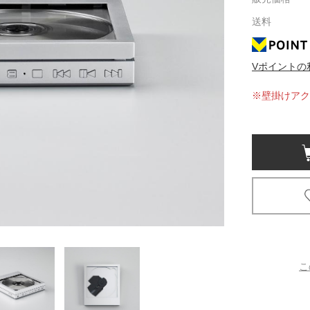
送料
京都
電
書店
Vポイントの
品
※壁掛けアク
京都
蔦屋
ギフト
梅田
書店
枚方
書店
こ
広島