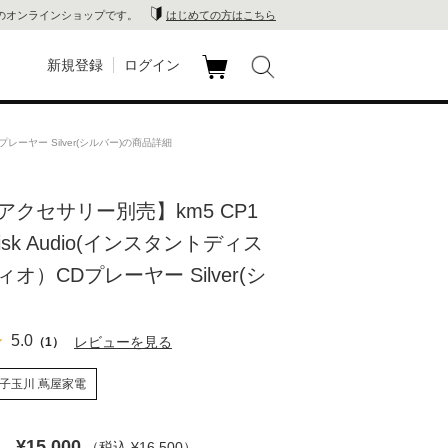
のオンラインショップです。
はじめての方はこちら
新規登録
ログイン
カ
玉川
ート
プレーヤー Silver(シルバー)の商品詳細
家電
アクセサリー別売】km5 CP1
山 蔦
t Disk Audio(インスタントディス
店
オ）CDプレーヤー Silver(シ
 蔦屋
5.0
レビューを見る
（1）
子玉川 蔦屋家電
木 蔦
店
¥15,000
（税込 ¥16,500
）