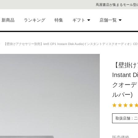
蔦屋書店が集まるモール型
新商品
ランキング
特集
ギフト
店舗一覧
二子
術品
ギフトにおすすめ
 【壁掛けアクセサリー別売】km5 CP1 Instant Disk Audio(インスタントディスクオーディオ）CD
蔦屋
eギフト
【壁掛け
代官
Instan
屋書
像・音
クオーディ
ルバー)
銀座
書店
具
取扱店舗：二
六本
貨
屋書
販売価格