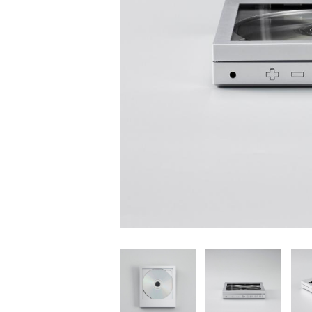
家
食
e