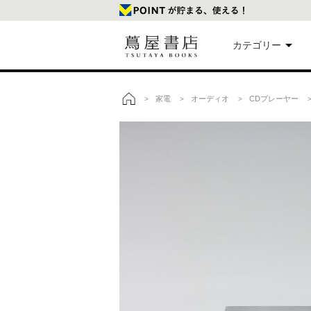
カテゴリー
美
家電
オーディオ
CDプレーヤー
>
>
>
>
トップ
本
映
楽
文
雑