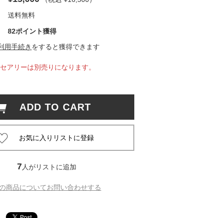
送料無料
 蔦屋
82ポイント獲得
利用手続き
をすると獲得できます
セアリーは別売りになります。
岡崎
書店
ADD TO CART
 蔦屋
 蔦屋
7
人がリストに追加
の商品についてお問い合わせする
 蔦屋