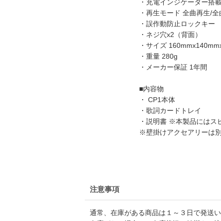
・充電インジケーター搭
・再生モード 全曲再生/全
・誤作動防止ロックキー
・ネジ穴x2（背面）
・サイズ 160mmx140mm
・重量 280g
・メーカー保証 1年間
■内容物
・ CP1本体
・歌詞カードトレイ
・説明書 ※本製品にはスピ
※壁掛けアクセアリーは
注意事項
通常、在庫がある商品は１～３日で発送い