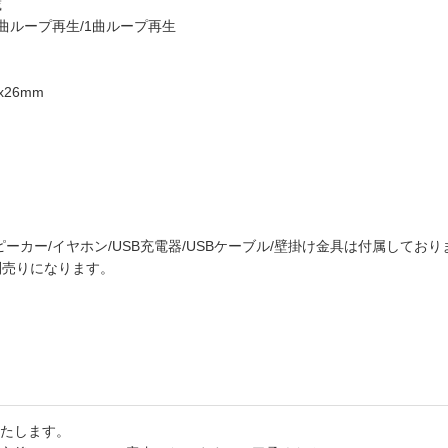
載
曲ループ再生/1曲ループ再生
x26mm
ーカー/イヤホン/USB充電器/USBケーブル/壁掛け金具は付属しており
別売りになります。
たします。