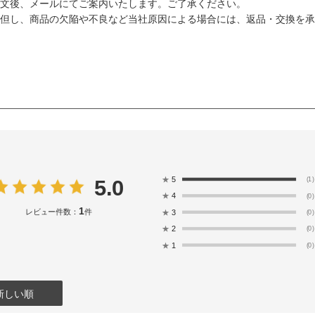
文後、メールにてご案内いたします。ご了承ください。
但し、商品の欠陥や不良など当社原因による場合には、返品・交換を承
★
5
5.0
(1)
★
4
(0)
1
レビュー件数：
件
★
3
(0)
★
2
(0)
★
1
(0)
新しい順