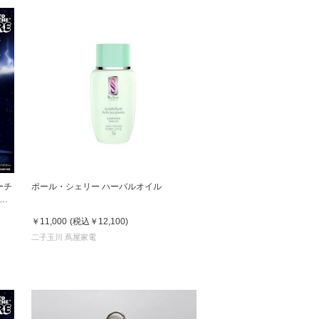
ューチ
ポール・シェリー ハーバルオイル
￥11,000
(税込
￥12,100
)
二子玉川 蔦屋家電