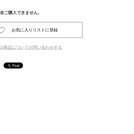
在ご購入できません。
 蔦屋
岡崎
の商品についてお問い合わせする
書店
 蔦屋
 蔦屋
 蔦屋