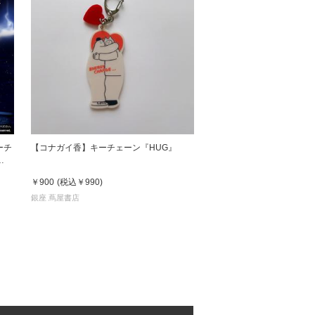
ューチ
【コナガイ香】キーチェーン『HUG』
￥900
(税込
￥990
)
銀座 蔦屋書店