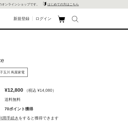
のオンラインショップです。
はじめての方はこちら
新規登録
ログイン
カ
玉川
ート
家電
ce
山 蔦
子玉川 蔦屋家電
店
 蔦屋
¥12,800
（税込 ¥14,080
）
送料無料
70ポイント獲得
木 蔦
利用手続き
をすると獲得できます
店