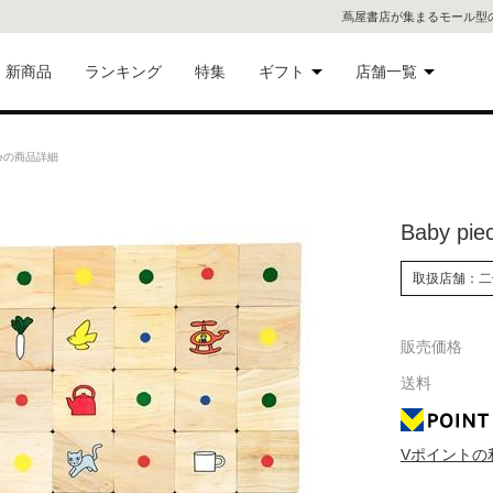
蔦屋書店が集まるモール型
新商品
ランキング
特集
ギフト
店舗一覧
二子
術品
ギフトにおすすめ
eceの商品詳細
蔦屋
eギフト
Baby pie
代官
取扱店舗：二
屋書
像・音
銀座
販売価格
送料
書店
具
六本
Vポイントの
貨
屋書