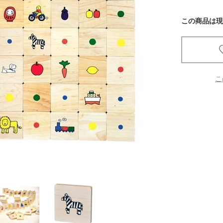
この商品は現
京都
電
書店
品
京都
こ
蔦屋
ギフト
梅田
書店
枚方
書店
広島