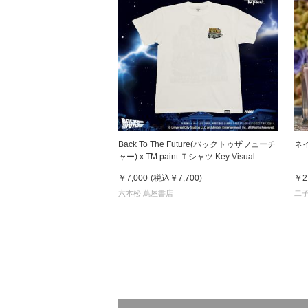
Back To The Future(バックトゥザフューチ
ネイ
ャー) x TM paint Ｔシャツ Key Visual
White
￥7,000
(税込
￥7,700
)
￥2
六本松 蔦屋書店
二