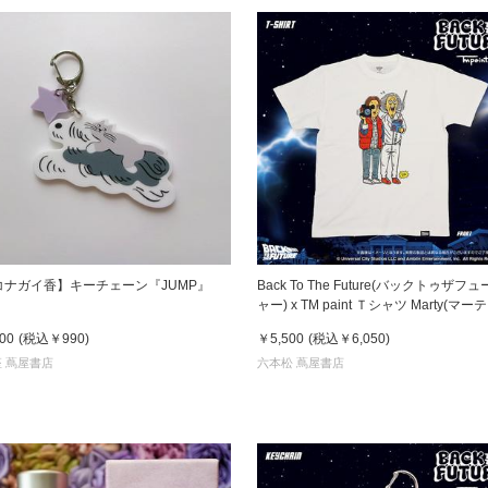
コナガイ香】キーチェーン『JUMP』
Back To The Future(バックトゥザフ
ャー) x TM paint Ｔシャツ Marty(マーティ)
& Doc(ドク)
00
(税込
￥990
)
￥5,500
(税込
￥6,050
)
 蔦屋書店
六本松 蔦屋書店