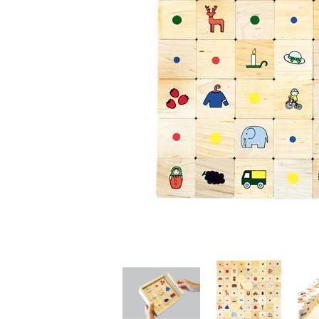
家
食
e