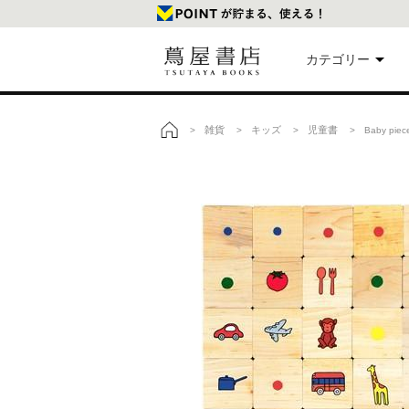
カテゴリー
美
雑貨
キッズ
児童書
>
>
>
> Baby pi
トップ
本
映
楽
文
雑