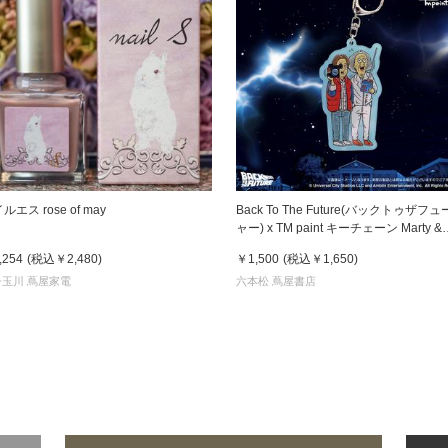
ルエス rose of may
Back To The Future(バックトゥザフ
ャー) x TM paint キーチェーン Marty &
Doc(マーティ＆ドク)
,254
(税込
￥2,480
)
￥1,500
(税込
￥1,650
)
子玉川 蔦屋家電
六本松 蔦屋書店