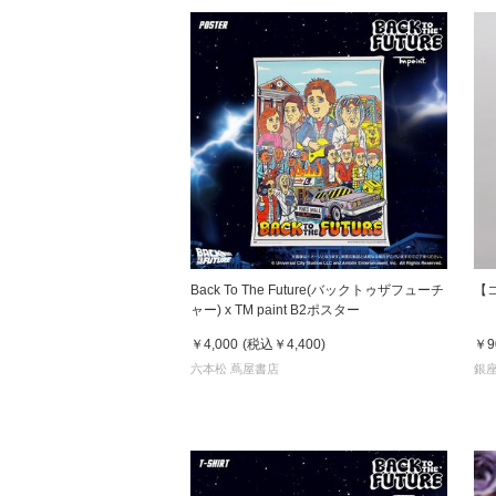
Back To The Future(バックトゥザフューチ
【
ャー) x TM paint B2ポスター
￥4,000
(税込
￥4,400
)
￥9
六本松 蔦屋書店
銀座