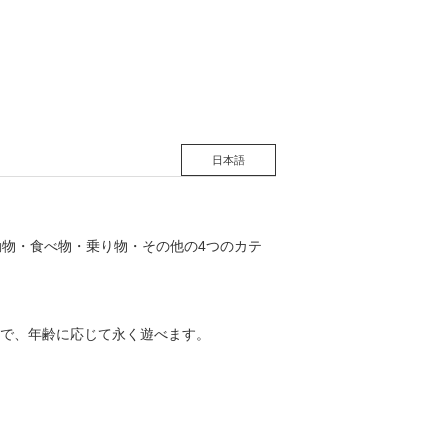
松 蔦
店
日本語
動物・食べ物・乗り物・その他の4つのカテ
で、年齢に応じて永く遊べます。