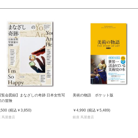
展覧会図録】まなざしの奇跡 日本女性写
美術の物語 ポケット版
家の冒険
,500
(税込
￥3,850
)
￥4,990
(税込
￥5,489
)
 蔦屋書店
銀座 蔦屋書店