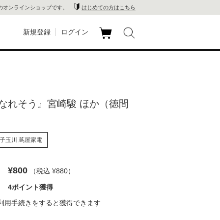
のオンラインショップです。
はじめての方はこちら
新規登録
ログイン
カ
玉川
ート
家電
なれそう』宮崎駿 ほか（徳間
山 蔦
店
子玉川 蔦屋家電
 蔦屋
¥800
（税込 ¥880
）
4ポイント獲得
木 蔦
利用手続き
をすると獲得できます
店