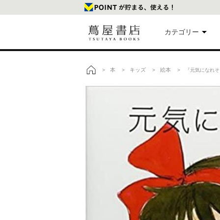
カテゴリー
美
本
キッズ
絵本
>
>
>
> 『元気になれそ
トップ
本
映
楽
文
雑