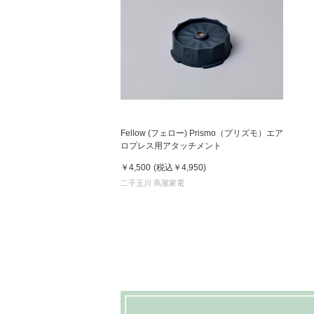
Fellow (フェロー) Prismo（プリズモ）エア
ロプレス用アタッチメント
￥4,500
(税込
￥4,950
)
二子玉川 蔦屋家電