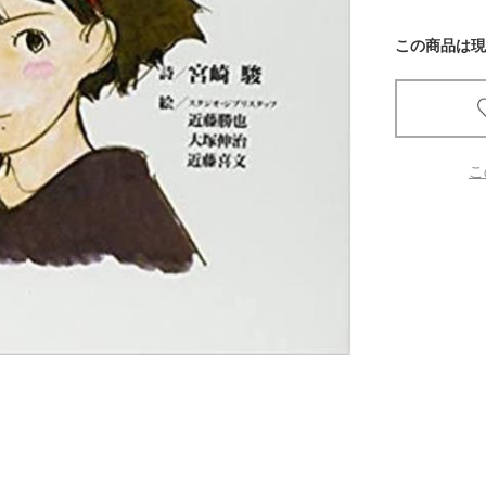
この商品は現
京都
電
書店
品
京都
こ
蔦屋
ギフト
梅田
書店
枚方
書店
広島