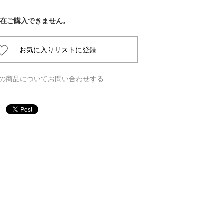
在ご購入できません。
 蔦屋
岡崎
の商品についてお問い合わせする
書店
 蔦屋
 蔦屋
 蔦屋