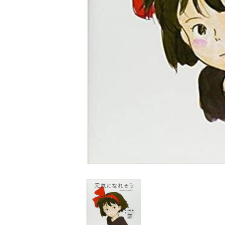
家
食
e