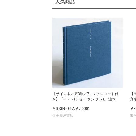
人気商品
【サイン本／第3刷／7インチレコード付
【
き】「ー・・(チョー タン タン)」 濵本奏
真
写真集
￥6,364
(税込
￥7,000
)
￥3
銀座 蔦屋書店
銀座