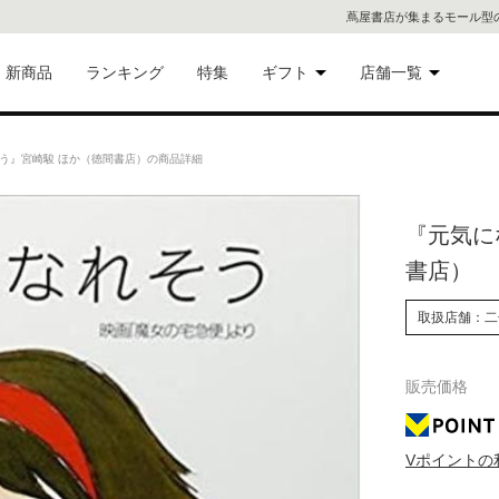
蔦屋書店が集まるモール型
新商品
ランキング
特集
ギフト
店舗一覧
二子
術品
ギフトにおすすめ
う』宮崎駿 ほか（徳間書店）の商品詳細
蔦屋
eギフト
『元気に
代官
書店）
屋書
像・音
取扱店舗：二
銀座
販売価格
書店
具
六本
Vポイントの
貨
屋書