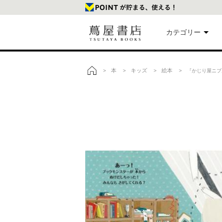
カテゴリー
美
本
キッズ
絵本
>
>
>
> 『かじり屋ニブ
トップ
本
映
楽
文
雑