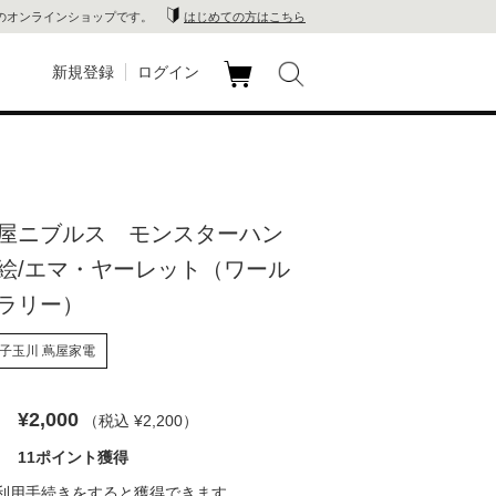
のオンラインショップです。
はじめての方はこちら
新規登録
ログイン
カ
玉川
ート
家電
屋ニブルス モンスターハン
山 蔦
絵/エマ・ヤーレット（ワール
店
ラリー）
 蔦屋
子玉川 蔦屋家電
¥2,000
（税込 ¥2,200
）
木 蔦
11ポイント獲得
店
利用手続き
をすると獲得できます