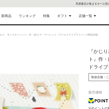
蔦屋書店が集まるモール型
新商品
ランキング
特集
ギフト
店舗一覧
二子
術品
ギフトにおすすめ
ルス モンスターハント』作・絵/エマ・ヤーレット（ワールドライブラリー）の商品詳細
蔦屋
eギフト
『かじり
代官
ト』作・
屋書
像・音
ドライブ
銀座
取扱店舗：二
書店
具
販売価格
六本
貨
屋書
Vポイントの