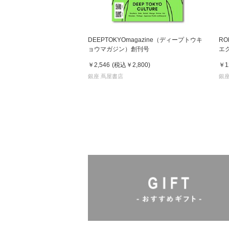
DEEPTOKYOmagazine（ディープトウキ
RO
ョウマガジン）創刊号
エ
￥2,546
(税込
￥2,800
)
￥1
銀座 蔦屋書店
銀座