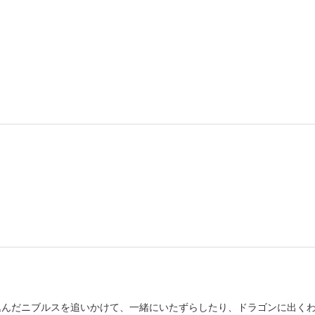
書店
六本
屋書
込んだニブルスを追いかけて、一緒にいたずらしたり、ドラゴンに出く