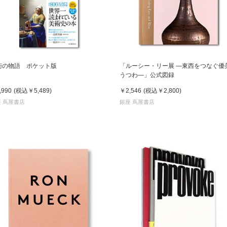
術の物語 ポケット版
「ルーシー・リー展 ―東西をつなぐ優
うつわ―」公式図録
,990
(税込
￥5,489
)
￥2,546
(税込
￥2,800
)
 蔦屋書店
銀座 蔦屋書店