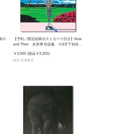
美の
【予約／限定絵柄ポストカード付き】Now
and Then 永井博 作品集 ※8月下旬頃の
発送予定
￥3,000
(税込
￥3,300
)
銀座 蔦屋書店