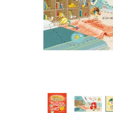
家
食
e