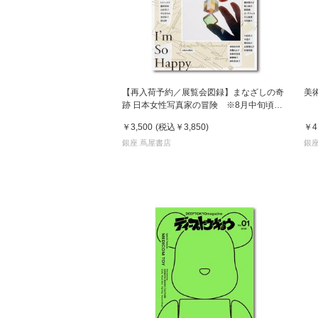
【再入荷予約／展覧会図録】まなざしの奇
美
跡 日本女性写真家の冒険 ※8月中旬頃入
荷予定
￥3,500
(税込
￥3,850
)
￥4
銀座 蔦屋書店
銀座