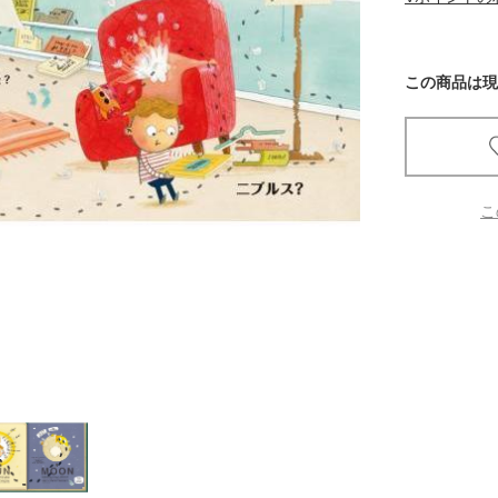
京都
電
この商品は現
書店
品
京都
蔦屋
こ
ギフト
梅田
書店
枚方
書店
広島