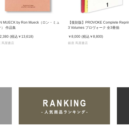
N MUECK by Ron Mueck（ロン・ミュ
【復刻版】PROVOKE Complete Reprint
ク） 作品集
3 Volumes プロヴォーク 全3冊揃
2,380
(税込
￥13,618
)
￥8,000
(税込
￥8,800
)
 蔦屋書店
銀座 蔦屋書店