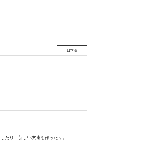
松 蔦
店
日本語
わしたり、新しい友達を作ったり。