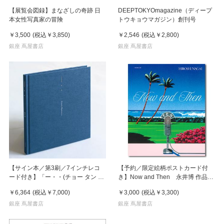
【展覧会図録】まなざしの奇跡 日
DEEPTOKYOmagazine（ディープ
本女性写真家の冒険
トウキョウマガジン）創刊号
￥3,500
(税込
￥3,850
)
￥2,546
(税込
￥2,800
)
銀座 蔦屋書店
銀座 蔦屋書店
【サイン本／第3刷／7インチレコ
【予約／限定絵柄ポストカード付
ード付き】「ー・・(チョー タン タ
き】Now and Then 永井博 作品
ン)」 濵本奏 写真集
集 ※8月下旬頃の発送予定
￥6,364
(税込
￥7,000
)
￥3,000
(税込
￥3,300
)
銀座 蔦屋書店
銀座 蔦屋書店