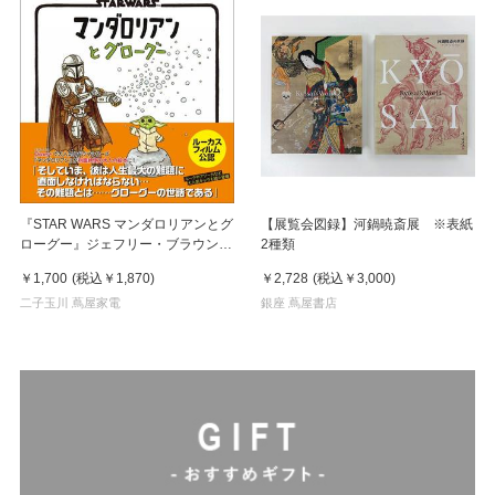
『STAR WARS マンダロリアンとグ
【展覧会図録】河鍋暁斎展 ※表紙
ローグー』ジェフリー・ブラウン
2種類
(著), とみながあきこ (翻訳)実務教育
￥1,700
(税込
￥1,870
)
￥2,728
(税込
￥3,000
)
出版
二子玉川 蔦屋家電
銀座 蔦屋書店