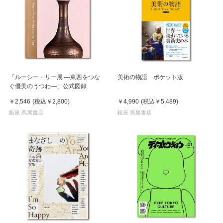
「ルーシー・リー展 ―東西をつな
美術の物語 ポケット版
ぐ優美のうつわ―」公式図録
￥2,546
(税込
￥2,800
)
￥4,990
(税込
￥5,489
)
銀座 蔦屋書店
銀座 蔦屋書店