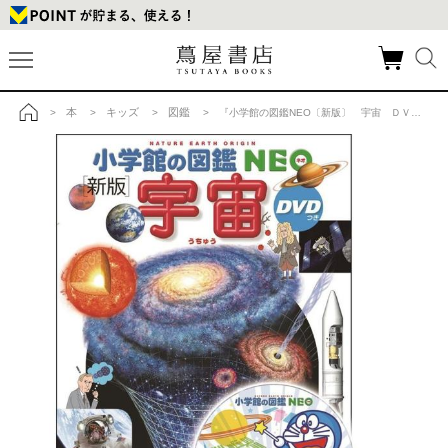
本
キッズ
図鑑
>
>
>
> 『小学館の図鑑NEO〔新版〕 宇宙 ＤＶＤつき』監修／池内 了、 指導・執筆／大内正己、他の商品詳細
トップ