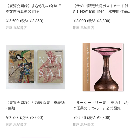
【展覧会図録】まなざしの奇跡 日
【予約／限定絵柄ポストカード付
本女性写真家の冒険
き】Now and Then 永井博 作品
集 ※8月下旬頃の発送予定
￥3,500
(税込
￥3,850
)
￥3,000
(税込
￥3,300
)
銀座 蔦屋書店
銀座 蔦屋書店
【展覧会図録】河鍋暁斎展 ※表紙
「ルーシー・リー展 ―東西をつな
2種類
ぐ優美のうつわ―」公式図録
￥2,728
(税込
￥3,000
)
￥2,546
(税込
￥2,800
)
銀座 蔦屋書店
銀座 蔦屋書店