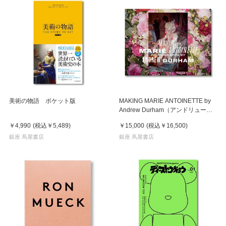
美術の物語 ポケット版
MAKING MARIE ANTOINETTE by
Andrew Durham（アンドリュー・
ダーハム）マリー・アントワネット
￥4,990
(税込
￥5,489
)
￥15,000
(税込
￥16,500
)
作品集
銀座 蔦屋書店
銀座 蔦屋書店