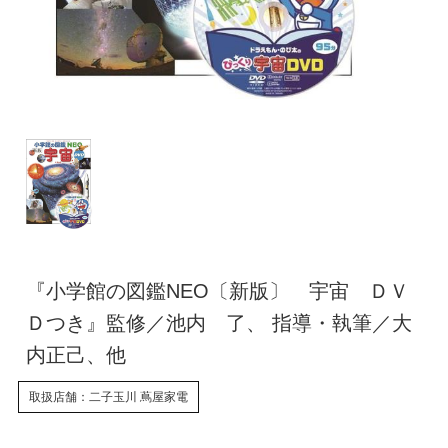
『小学館の図鑑NEO〔新版〕 宇宙 ＤＶ
Ｄつき』監修／池内 了、 指導・執筆／大
内正己、他
取扱店舗：二子玉川 蔦屋家電