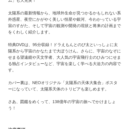
ム」も大充実！
太陽系の最新情報から、地球外生命が見つかるかもしれない系
外惑星、夜空にかがやく美しい恒星や銀河、今わかっている宇
宙のすがた、そして宇宙の観測や開発の現状と将来の計画まで
をくわしく紹介します。
特典DVDは、95分収録！ドラえもんとのび太といっしょに太
陽系から宇宙のかなたまで大ぼうけん。さらに、宇宙のなぞに
せまる望遠鏡や天文学者、大人気の宇宙飛行士のひみつにせま
る独占インタビューなど、宇宙を楽しく学べる大迫力の内容で
す。
カバー裏は、NEOオリジナル「太陽系の天体大集合」ポスタ
ーになっていて、太陽系天体のトリビアも楽しめます。
さあ、図鑑をめくって、138億年の宇宙の旅へでかけましょ
う！