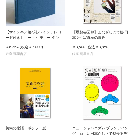
【サイン本／第3刷／7インチレコ
【展覧会図録】まなざしの奇跡 日
ード付き】「ー・・(チョー タン タ
本女性写真家の冒険
ン)」 濵本奏 写真集
￥6,364
(税込
￥7,000
)
￥3,500
(税込
￥3,850
)
銀座 蔦屋書店
銀座 蔦屋書店
美術の物語 ポケット版
ニュージャパニズム ブランディン
グ 新しい日本らしさで魅せるデザ