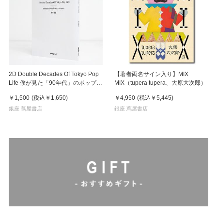
2D Double Decades Of Tokyo Pop
【著者両名サイン入り】MIX
Life 僕が見た「90年代」のポップカ
MIX（tupera tupera、大原大次郎）
ルチャー 鈴木哲也（著）
￥1,500
(税込
￥1,650
)
￥4,950
(税込
￥5,445
)
銀座 蔦屋書店
銀座 蔦屋書店