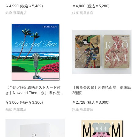
イン
￥4,990
(税込
￥5,489
)
￥4,800
(税込
￥5,280
)
銀座 蔦屋書店
銀座 蔦屋書店
【予約／限定絵柄ポストカード付
【展覧会図録】河鍋暁斎展 ※表紙
き】Now and Then 永井博 作品
2種類
集 ※8月下旬頃の発送予定
￥3,000
(税込
￥3,300
)
￥2,728
(税込
￥3,000
)
銀座 蔦屋書店
銀座 蔦屋書店