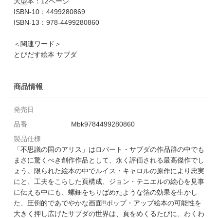
大型本：12ページ
ISBN-10：4499280869
ISBN-13：978-4499280860
＜関連ワード＞
とびだす絵本 サブダ
商品情報
発売日
品番
Mbk9784499280860
製品仕様
「不思議の国のアリス」はロバート・サブダの作品群の中でも
まさに驚くべき創作作品として、永く評価される最高傑作でし
ょう。限られた絵本の中でルイス・キャロルの原作により忠実
にと、工夫をこらした頁構成、ジョン・テニエルの絵心を見事
に伝える中にも、螺鈿をちりばめたような箔の効果を生かし
た、圧倒的であでやかな画面!!ポップ・アップ絵本の可能性を
大きく押し広げたサブダの世界は、頁をめくるたびに、わくわ