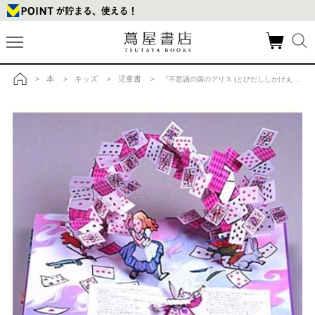
本
キッズ
児童書
>
>
>
> 『不思議の国のアリス (とびだししかけえほん)』ロバート・サブダ（大日本絵画）の商品詳細
トップ