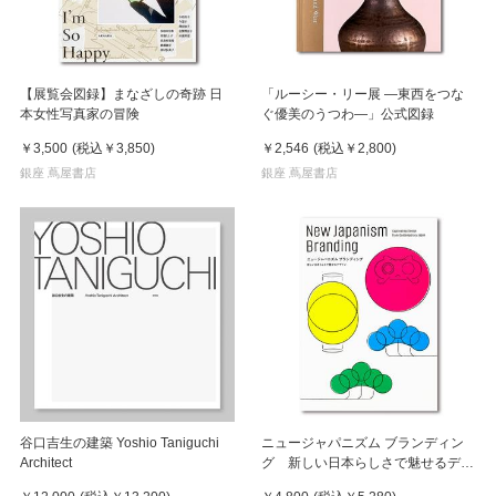
【展覧会図録】まなざしの奇跡 日
「ルーシー・リー展 ―東西をつな
本女性写真家の冒険
ぐ優美のうつわ―」公式図録
￥3,500
(税込
￥3,850
)
￥2,546
(税込
￥2,800
)
銀座 蔦屋書店
銀座 蔦屋書店
谷口吉生の建築 Yoshio Taniguchi
ニュージャパニズム ブランディン
Architect
グ 新しい日本らしさで魅せるデザ
イン