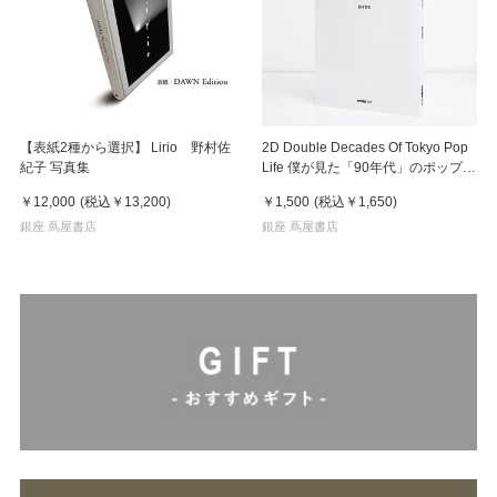
【表紙2種から選択】 Lirio 野村佐
2D Double Decades Of Tokyo Pop
紀子 写真集
Life 僕が見た「90年代」のポップカ
ルチャー 鈴木哲也（著）
￥12,000
(税込
￥13,200
)
￥1,500
(税込
￥1,650
)
銀座 蔦屋書店
銀座 蔦屋書店