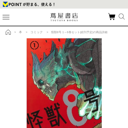
本
コミック
>
>
> 怪獣8号 1～6巻セット(続刊予定)の商品詳細
トップ