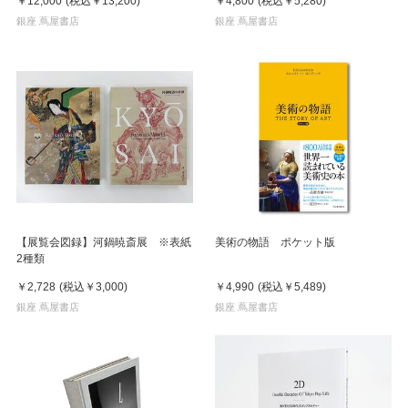
￥12,000
(税込
￥13,200
)
￥4,800
(税込
￥5,280
)
銀座 蔦屋書店
銀座 蔦屋書店
【展覧会図録】河鍋暁斎展 ※表紙
美術の物語 ポケット版
2種類
￥2,728
(税込
￥3,000
)
￥4,990
(税込
￥5,489
)
銀座 蔦屋書店
銀座 蔦屋書店