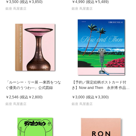
￥3,500
(税込
￥3,850
)
￥4,990
(税込
￥5,489
)
銀座 蔦屋書店
銀座 蔦屋書店
「ルーシー・リー展 ―東西をつな
【予約／限定絵柄ポストカード付
ぐ優美のうつわ―」公式図録
き】Now and Then 永井博 作品
集 ※8月下旬頃の発送予定
￥2,546
(税込
￥2,800
)
￥3,000
(税込
￥3,300
)
銀座 蔦屋書店
銀座 蔦屋書店