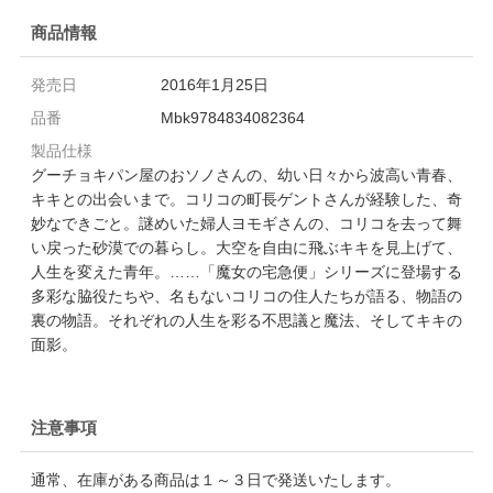
商品情報
発売日
2016年1月25日
品番
Mbk9784834082364
製品仕様
グーチョキパン屋のおソノさんの、幼い日々から波高い青春、
キキとの出会いまで。コリコの町長ゲントさんが経験した、奇
妙なできごと。謎めいた婦人ヨモギさんの、コリコを去って舞
い戻った砂漠での暮らし。大空を自由に飛ぶキキを見上げて、
人生を変えた青年。……「魔女の宅急便」シリーズに登場する
多彩な脇役たちや、名もないコリコの住人たちが語る、物語の
裏の物語。それぞれの人生を彩る不思議と魔法、そしてキキの
面影。
注意事項
通常、在庫がある商品は１～３日で発送いたします。