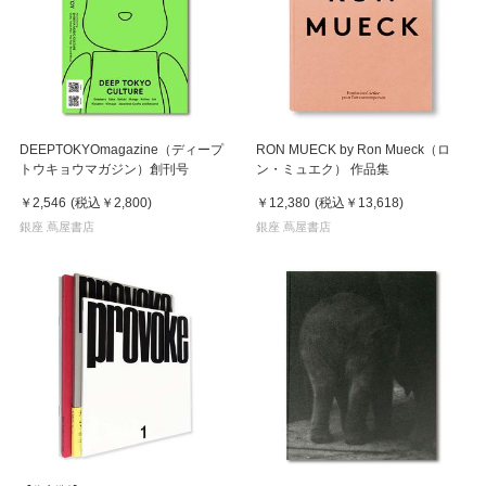
DEEPTOKYOmagazine（ディープ
RON MUECK by Ron Mueck（ロ
トウキョウマガジン）創刊号
ン・ミュエク） 作品集
￥2,546
(税込
￥2,800
)
￥12,380
(税込
￥13,618
)
銀座 蔦屋書店
銀座 蔦屋書店