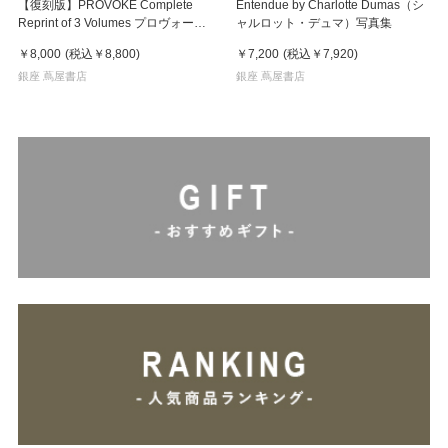
【復刻版】PROVOKE Complete
Entendue by Charlotte Dumas（シ
Reprint of 3 Volumes プロヴォーク
ャルロット・デュマ）写真集
全3冊揃
￥8,000
(税込
￥8,800
)
￥7,200
(税込
￥7,920
)
銀座 蔦屋書店
銀座 蔦屋書店