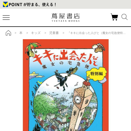
本
キッズ
児童書
>
>
>
> 『キキに出会った人びと（魔女の宅急便特別編）』角野栄子(福音館書店)の商品詳細
トップ