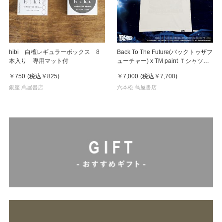
hibi 白檀レギュラーボックス 8
Back To The Future(バックトゥザフ
本入り 専用マット付
ューチャー) x TM paint Ｔシャツ
Key Visual White
￥750
(税込
￥825
)
￥7,000
(税込
￥7,700
)
銀座 蔦屋書店
六本松 蔦屋書店