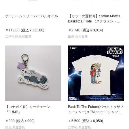
ポール・シェリー ハーバルオイル
【カラーの選択可】Stefan Marx's
Basketball Tote （ステファン・マ
ルクス）トートバッグ
￥11,000
(税込
￥12,100
)
￥2,740
(税込
￥3,014
)
二子玉川 蔦屋家電
銀座 蔦屋書店
【コナガイ香】キーチェーン
Back To The Future(バックトゥザフ
『JUMP』
ューチャー) x TM paint Ｔシャツ
Marty(マーティ) & Doc(ドク)
￥900
(税込
￥990
)
￥5,500
(税込
￥6,050
)
銀座 蔦屋書店
六本松 蔦屋書店