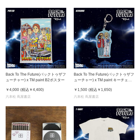
Back To The Future(バックトゥザフ
Back To The Future(バックトゥザフ
ューチャー) x TM paint B2ポスター
ューチャー) x TM paint キーチェー
ン Marty & Doc(マーティ＆ドク)
￥4,000
(税込
￥4,400
)
￥1,500
(税込
￥1,650
)
六本松 蔦屋書店
六本松 蔦屋書店