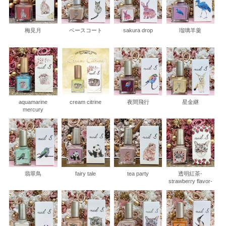
梅見月
ベースコート
sakura drop
瑠璃羊羹
aquamarine
cream citrine
夜間飛行
星金継
mercury
翡翠鳥
fairy tale
tea party
透明紅茶-
strawberry flavor-