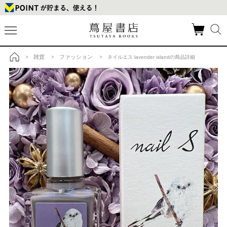
雑貨
ファッション
>
>
> ネイルエス lavender islandの商品詳細
トップ