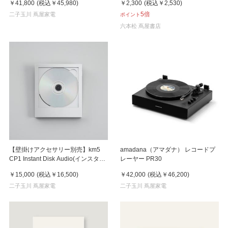
￥41,800
(税込
￥45,980
)
￥2,300
(税込
￥2,530
)
年アニバーサリーエディション ス
5倍
ピーカー
二子玉川 蔦屋家電
ポイント
六本松 蔦屋書店
【壁掛けアクセサリー別売】km5
amadana（アマダナ） レコードプ
CP1 Instant Disk Audio(インスタン
レーヤー PR30
トディスクオーディオ）CDプレー
￥15,000
(税込
￥16,500
)
￥42,000
(税込
￥46,200
)
ヤー Silver(シルバー)
二子玉川 蔦屋家電
二子玉川 蔦屋家電