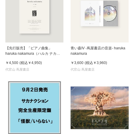
【先行販売】「ピアノ曲集」
青い森IV -蔦屋書店の音楽- haruka
haruka nakamura（ハルカ ナカム
nakamura
ラ）
￥4,500
(税込
￥4,950
)
￥3,600
(税込
￥3,960
)
代官山 蔦屋書店
代官山 蔦屋書店