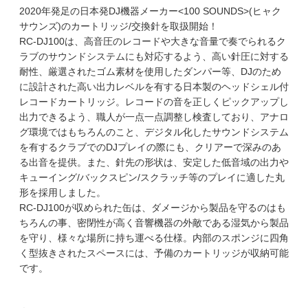
2020年発足の日本発DJ機器メーカー<100 SOUNDS>(ヒャク
サウンズ)のカートリッジ/交換針を取扱開始！
RC-DJ100は、高音圧のレコードや大きな音量で奏でられるク
ラブのサウンドシステムにも対応するよう、高い針圧に対する
耐性、厳選されたゴム素材を使用したダンパー等、DJのため
に設計された高い出力レベルを有する日本製のヘッドシェル付
レコードカートリッジ。レコードの音を正しくピックアップし
出力できるよう、職人が一点一点調整し検査しており、アナロ
グ環境ではもちろんのこと、デジタル化したサウンドシステム
を有するクラブでのDJプレイの際にも、クリアーで深みのあ
る出音を提供。また、針先の形状は、安定した低音域の出力や
キューイング/バックスピン/スクラッチ等のプレイに適した丸
形を採用しました。
RC-DJ100が収められた缶は、ダメージから製品を守るのはも
ちろんの事、密閉性が高く音響機器の外敵である湿気から製品
を守り、様々な場所に持ち運べる仕様。内部のスポンジに四角
く型抜きされたスペースには、予備のカートリッジが収納可能
です。