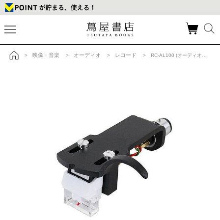
映像・音楽
オーディオ
レコード
>
>
>
> RC-AL100 (オーディオ・リスニング用ヘッドシェル付レコードカートリッジ) レコード針の商品詳細
トップ