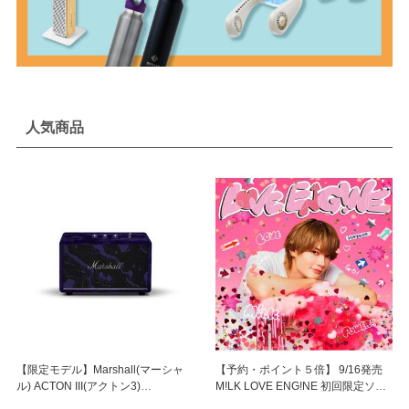
人気商品
【限定モデル】Marshall(マーシャ
【予約・ポイント５倍】 9/16発売
ル) ACTON III(アクトン3)
M!LK LOVE ENG!NE 初回限定ソロ
MARSHALL × ヘンドリックス60周
盤 CD ミニアルバム