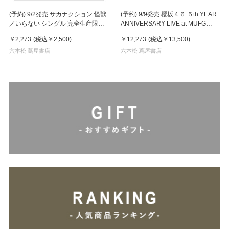
(予約) 9/2発売 サカナクション 怪獣
(予約) 9/9発売 櫻坂４６ ５th YEAR
／いらない シングル 完全生産限定
ANNIVERSARY LIVE at MUFG
盤
STADIUM 完全生産限定盤 Blu-ray
￥2,273
(税込
￥2,500
)
￥12,273
(税込
￥13,500
)
六本松 蔦屋書店
六本松 蔦屋書店