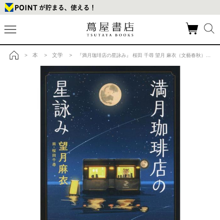
本
文学
>
>
> 『満月珈琲店の星詠み』 桜田 千尋 望月 麻衣（文藝春秋）の商品詳細
トップ