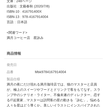
文庫 : 248ページ
出版社 : 文藝春秋 (2020/7/8)
ISBN-10 : 416791400X
ISBN-13 : 978-4167914004
言語: : 日本語
<関連ワード>
満月コーヒー店 星詠み
商品情報
発売日
品番
Mbk9784167914004
製品仕様
満月の夜にだけ現れる満月珈琲店では、猫のマスターと店員
が、極上のスイーツやフードとドリンクで客をもてなす。スラ
ンプ中のシナリオ・ライター、不倫未遂のディレクター、恋す
るIT起業家…マスターは訪問客の星の動きを「詠む」。悩める
人々を星はどう導くか。美しいイラストにインスパイアされた