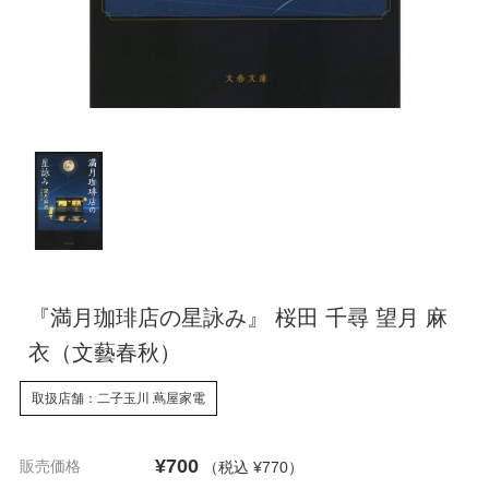
『満月珈琲店の星詠み』 桜田 千尋 望月 麻
衣（文藝春秋）
取扱店舗：二子玉川 蔦屋家電
¥700
販売価格
（税込 ¥770
）