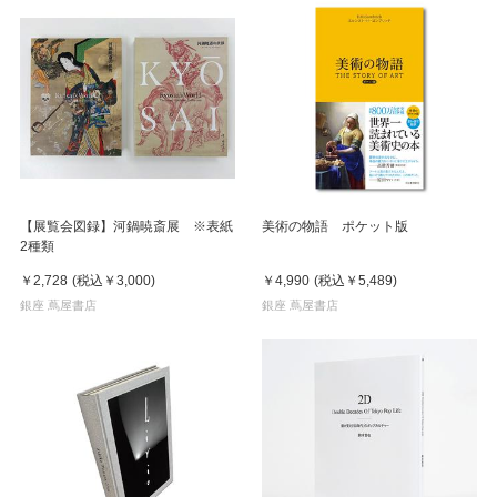
【展覧会図録】河鍋暁斎展 ※表紙
美術の物語 ポケット版
2種類
￥2,728
(税込
￥3,000
)
￥4,990
(税込
￥5,489
)
銀座 蔦屋書店
銀座 蔦屋書店