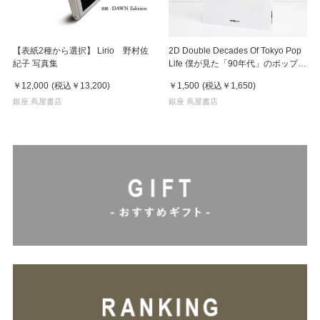
【表紙2種から選択】 Lirio 野村佐
2D Double Decades Of Tokyo Pop
紀子 写真集
Life 僕が見た「90年代」のポップカ
ルチャー 鈴木哲也（著）
￥12,000
(税込
￥13,200
)
￥1,500
(税込
￥1,650
)
銀座 蔦屋書店
銀座 蔦屋書店