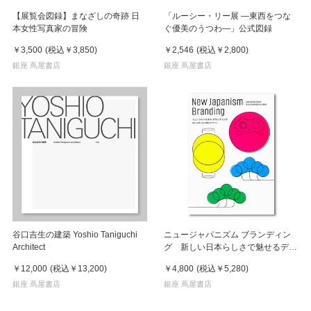
【展覧会図録】まなざしの奇跡 日
「ルーシー・リー展 ―東西をつな
本女性写真家の冒険
ぐ優美のうつわ―」公式図録
￥3,500
(税込
￥3,850
)
￥2,546
(税込
￥2,800
)
銀座 蔦屋書店
銀座 蔦屋書店
谷口吉生の建築 Yoshio Taniguchi
ニュージャパニズム ブランディン
Architect
グ 新しい日本らしさで魅せるデザ
イン
￥12,000
(税込
￥13,200
)
￥4,800
(税込
￥5,280
)
銀座 蔦屋書店
銀座 蔦屋書店