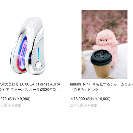
用の美顔器 LUXCEAR Fornez AURA
mirumi_Pink_ちら見するチャームロ
クセア フォーネス オーラ)2026年新型
「みるみ」ピンク
デル【美顔器】
,072
(税込
￥9,980
)
￥18,000
(税込
￥19,800
)
子玉川 蔦屋家電
二子玉川 蔦屋家電