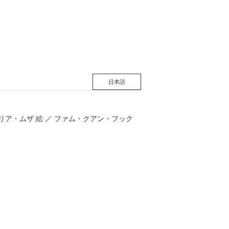
松 蔦
店
日本語
オリア・ムザ 絵 ／ ファム・クアン・フック