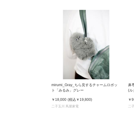
mirumi_Gray_ちら見するチャームロボッ
鼻専
ト「みるみ」グレー
(ル
モ
￥18,000
(税込
￥19,800
)
￥9
二子玉川 蔦屋家電
二