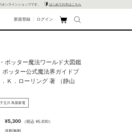
のオンラインショップです。
はじめての方はこちら
新規登録
ログイン
カ
玉川
ート
家電
・ポッター魔法ワールド大図鑑
山 蔦
ー・ポッター公式魔法界ガイドブ
店
Ｊ．Ｋ．ローリング 著 （静山
 蔦屋
子玉川 蔦屋家電
木 蔦
¥5,300
（税込 ¥5,830
）
店
送料無料