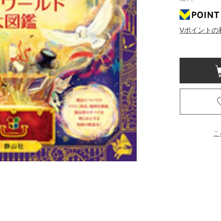
京都
Vポイントの
電
書店
品
京都
蔦屋
ギフト
梅田
こ
書店
枚方
書店
広島