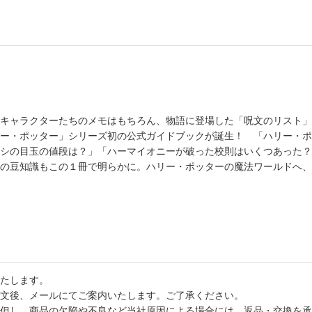
キャラクターたちのメモはもちろん、物語に登場した「呪文のリスト」
ー・ポッター」シリーズ初の公式ガイドブックが誕生！ 「ハリー・ポ
シの目玉の値段は？」「ハーマイオニーが破った校則はいくつあった？
の豆知識もこの１冊で明らかに。ハリー・ポッターの魔法ワールドへ、
たします。
文後、メールにてご案内いたします。ご了承ください。
但し、商品の欠陥や不良など当社原因による場合には、返品・交換を承