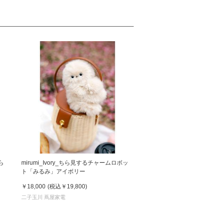
ら
mirumi_Ivory_ちら見するチャームロボッ
ト「みるみ」アイボリー
￥18,000
(税込
￥19,800
)
二子玉川 蔦屋家電