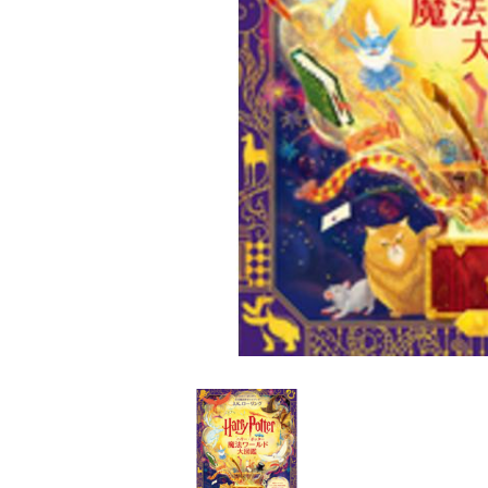
家
食
e