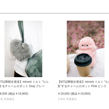
/7以降順次発送】mirumi ミルミ ”ちら
【8/7以降順次発送】mirumi ミルミ ”ち
するチャームロボット Gray グレー
見”するチャームロボット Pink ピンク
8,000
(税込
￥19,800
)
￥18,000
(税込
￥19,800
)
松 蔦屋書店
六本松 蔦屋書店