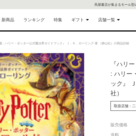
蔦屋書店が集まるモール型
新商品
ランキング
特集
ギフト
店舗一覧
二子
術品
ギフトにおすすめ
: ハリー・ポッター公式魔法界ガイドブック』 Ｊ．Ｋ．ローリング 著 （静山社）の商品詳細
蔦屋
eギフト
『ハリー
代官
: ハリ
屋書
像・音
ック』 
社）
銀座
書店
取扱店舗：二
具
六本
販売価格
貨
屋書
送料