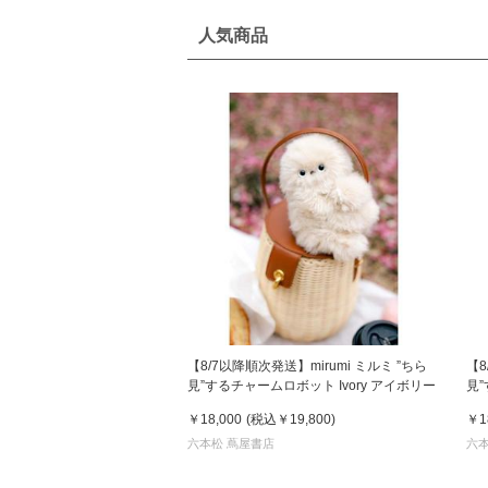
人気商品
【8/7以降順次発送】mirumi ミルミ ”ちら
【8
見”するチャームロボット Ivory アイボリー
見”
￥18,000
(税込
￥19,800
)
￥1
六本松 蔦屋書店
六本