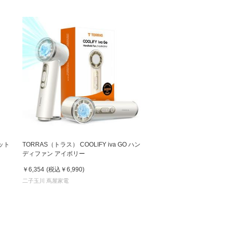
ボット
TORRAS（トラス） COOLIFY iva GO ハン
ディファン アイボリー
￥6,354
(税込
￥6,990
)
二子玉川 蔦屋家電