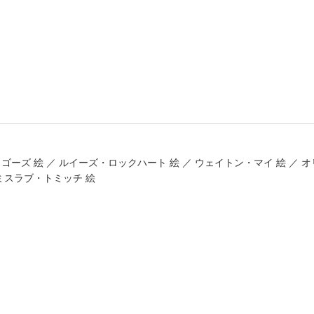
書店
六本
屋書
ゴーズ 絵 ／ ルイーズ・ロックハート 絵 ／ ウェイトン・マイ 絵 ／ 
トミスラブ・トミッチ 絵