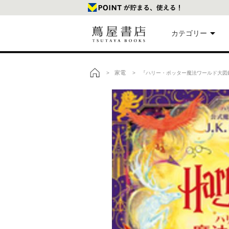
カテゴリー
美
家電
>
> 『ハリー・ポッター魔法ワールド大図鑑 
トップ
本
映
楽
文
雑