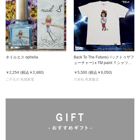
ネイルエス ophelia
Back To The Future(バックトゥザフ
ューチャー) x TM paint Ｔシャツ
Linda(リンダ)
￥2,254
(税込
￥2,480
)
￥5,500
(税込
￥6,050
)
二子玉川 蔦屋家電
六本松 蔦屋書店