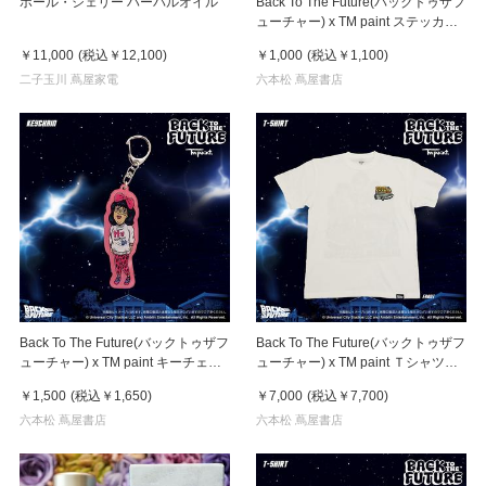
ポール・シェリー ハーバルオイル
Back To The Future(バックトゥザフ
ューチャー) x TM paint ステッカー
Linda(リンダ)
￥11,000
(税込
￥12,100
)
￥1,000
(税込
￥1,100
)
二子玉川 蔦屋家電
六本松 蔦屋書店
Back To The Future(バックトゥザフ
Back To The Future(バックトゥザフ
ューチャー) x TM paint キーチェー
ューチャー) x TM paint Ｔシャツ
ン Linda(リンダ)
Key Visual White
￥1,500
(税込
￥1,650
)
￥7,000
(税込
￥7,700
)
六本松 蔦屋書店
六本松 蔦屋書店