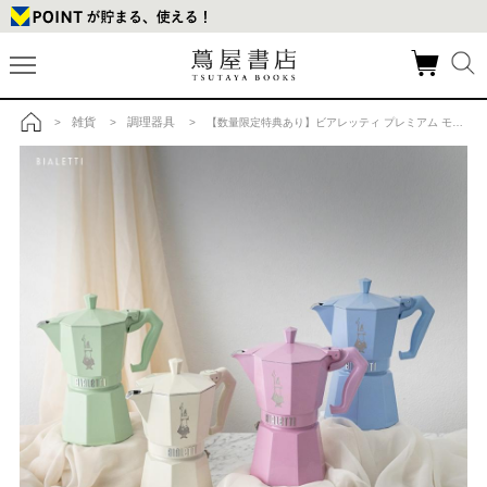
雑貨
調理器具
>
>
> 【数量限定特典あり】ビアレッティ プレミアム モカエキスプレス エクスクルーシブ 3カップ ネロの商品詳細
トップ