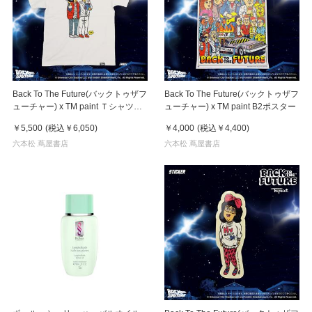
Back To The Future(バックトゥザフ
Back To The Future(バックトゥザフ
ューチャー) x TM paint Ｔシャツ
ューチャー) x TM paint B2ポスター
Marty(マーティ) & Doc(ドク)
￥5,500
(税込
￥6,050
)
￥4,000
(税込
￥4,400
)
六本松 蔦屋書店
六本松 蔦屋書店