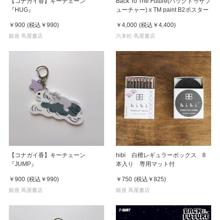
【コナガイ香】キーチェーン
Back To The Future(バックトゥザフ
『HUG』
ューチャー) x TM paint B2ポスター
￥900
(税込
￥990
)
￥4,000
(税込
￥4,400
)
銀座 蔦屋書店
六本松 蔦屋書店
【コナガイ香】キーチェーン
hibi 白檀レギュラーボックス 8
『JUMP』
本入り 専用マット付
￥900
(税込
￥990
)
￥750
(税込
￥825
)
銀座 蔦屋書店
銀座 蔦屋書店