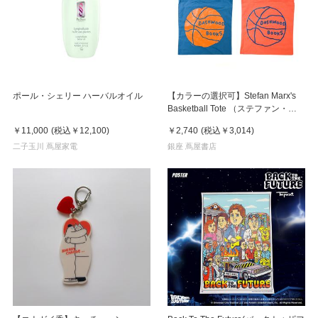
ポール・シェリー ハーバルオイル
【カラーの選択可】Stefan Marx's
Basketball Tote （ステファン・マ
ルクス）トートバッグ
￥11,000
(税込
￥12,100
)
￥2,740
(税込
￥3,014
)
二子玉川 蔦屋家電
銀座 蔦屋書店