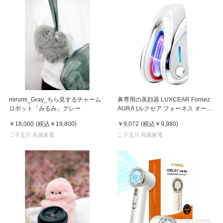
mirumi_Gray_ちら見するチャーム
鼻専用の美顔器 LUXCEAR Fornez
ロボット「みるみ」グレー
AURA (ルクセア フォーネス オー
ラ)2026年新型モデル【美顔器】
￥18,000
(税込
￥19,800
)
￥9,072
(税込
￥9,980
)
二子玉川 蔦屋家電
二子玉川 蔦屋家電