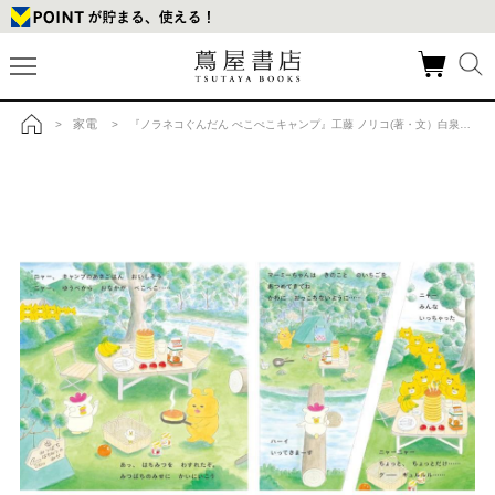
家電
>
> 『ノラネコぐんだん ぺこぺこキャンプ』工藤 ノリコ(著・文）白泉社の商品詳細
トップ