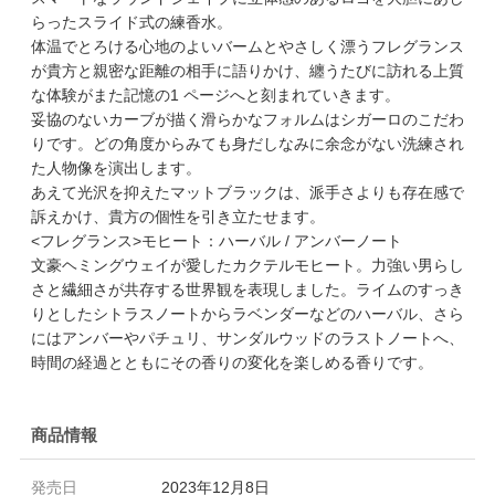
らったスライド式の練香水。
体温でとろける心地のよいバームとやさしく漂うフレグランス
が貴方と親密な距離の相手に語りかけ、纏うたびに訪れる上質
な体験がまた記憶の1 ページへと刻まれていきます。
妥協のないカーブが描く滑らかなフォルムはシガーロのこだわ
りです。どの角度からみても身だしなみに余念がない洗練され
た人物像を演出します。
あえて光沢を抑えたマットブラックは、派手さよりも存在感で
訴えかけ、貴方の個性を引き立たせます。
<フレグランス>モヒート：ハーバル / アンバーノート
文豪ヘミングウェイが愛したカクテルモヒート。力強い男らし
さと繊細さが共存する世界観を表現しました。ライムのすっき
りとしたシトラスノートからラベンダーなどのハーバル、さら
にはアンバーやパチュリ、サンダルウッドのラストノートへ、
時間の経過とともにその香りの変化を楽しめる香りです。
商品情報
発売日
2023年12月8日