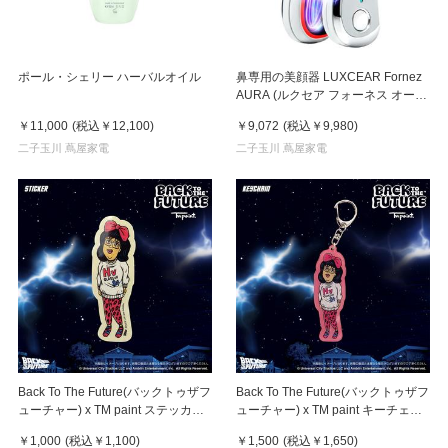
ポール・シェリー ハーバルオイル
鼻専用の美顔器 LUXCEAR Fornez
AURA (ルクセア フォーネス オー
ラ)2026年新型モデル【美顔器】
￥11,000
(税込
￥12,100
)
￥9,072
(税込
￥9,980
)
二子玉川 蔦屋家電
二子玉川 蔦屋家電
Back To The Future(バックトゥザフ
Back To The Future(バックトゥザフ
ューチャー) x TM paint ステッカー
ューチャー) x TM paint キーチェー
Linda(リンダ)
ン Linda(リンダ)
￥1,000
(税込
￥1,100
)
￥1,500
(税込
￥1,650
)