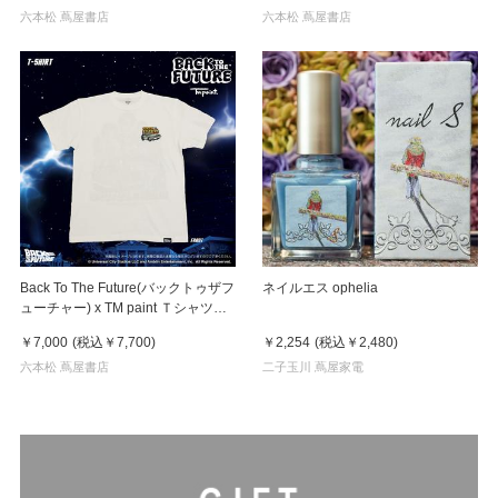
六本松 蔦屋書店
六本松 蔦屋書店
Back To The Future(バックトゥザフ
ネイルエス ophelia
ューチャー) x TM paint Ｔシャツ
Key Visual White
￥7,000
(税込
￥7,700
)
￥2,254
(税込
￥2,480
)
六本松 蔦屋書店
二子玉川 蔦屋家電