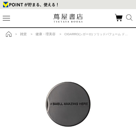
雑貨
健康・理美容
>
>
> CIGARRO(シガーロ) ソリッドパフューム ドライモヒートの商品詳細
トップ