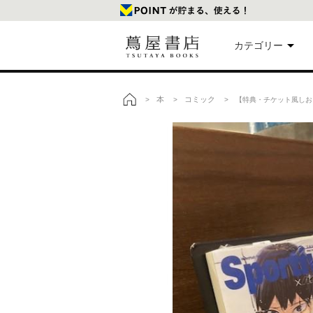
カテゴリー
美
本
コミック
>
>
> 【特典・チケット風しおり
トップ
本
映
楽
文
雑