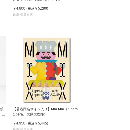
￥4,800
(税込
￥5,280
)
銀座 蔦屋書店
 僕
【著者両名サイン入り】MIX MIX（tupera
 鈴
tupera、大原大次郎）
￥4,950
(税込
￥5,445
)
銀座 蔦屋書店