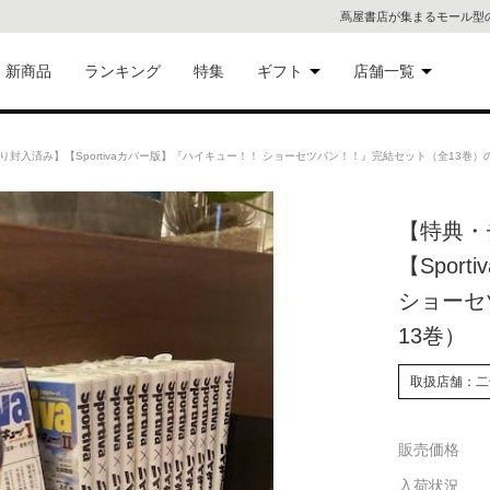
蔦屋書店が集まるモール型
新商品
ランキング
特集
ギフト
店舗一覧
二子
術品
ギフトにおすすめ
封入済み】【Sportivaカバー版】『ハイキュー！！ ショーセツバン！！』完結セット（全13巻）
蔦屋
eギフト
【特典・
代官
【Spor
屋書
像・音
ショーセ
13巻）
銀座
書店
取扱店舗：二
具
六本
販売価格
貨
屋書
入荷状況