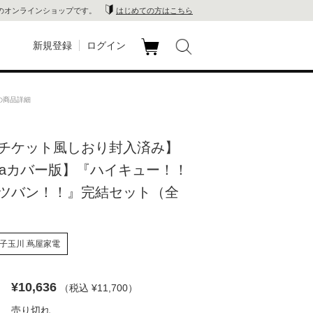
のオンラインショップです。
はじめての方はこちら
新規登録
ログイン
カ
玉川
ート
の商品詳細
家電
チケット風しおり封入済み】
山 蔦
tivaカバー版】『ハイキュー！！
店
ツバン！！』完結セット（全
 蔦屋
子玉川 蔦屋家電
木 蔦
¥10,636
（税込 ¥11,700
）
店
売り切れ