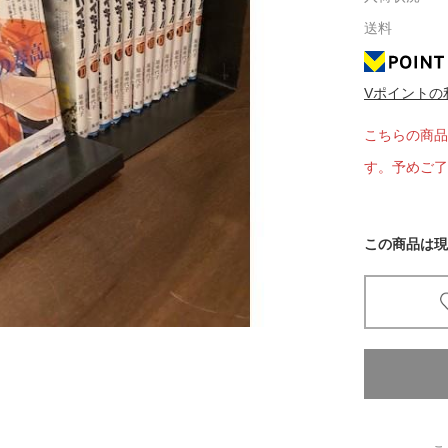
送料
京都
電
書店
Vポイントの
品
こちらの商品
京都
す。予めご了
蔦屋
ギフト
梅田
この商品は現
書店
枚方
書店
広島