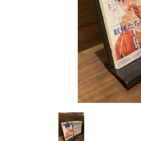
家
食
e