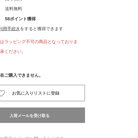
送料無料
 蔦屋
58ポイント獲得
利用手続き
をすると獲得できます
はラッピング不可の商品となっておりま
岡崎
承ください。
書店
 蔦屋
在ご購入できません。
 蔦屋
 蔦屋