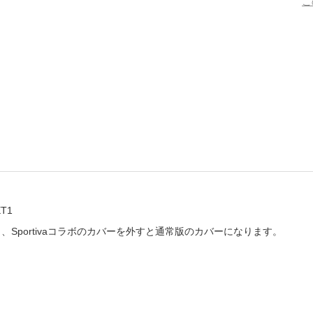
こ
書店
六本
屋書
ET1
Sportivaコラボのカバーを外すと通常版のカバーになります。