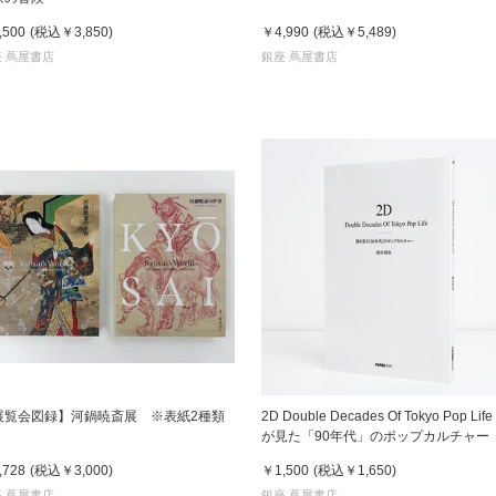
,500
(税込
￥3,850
)
￥4,990
(税込
￥5,489
)
 蔦屋書店
銀座 蔦屋書店
展覧会図録】河鍋暁斎展 ※表紙2種類
2D Double Decades Of Tokyo Pop Life
が見た「90年代」のポップカルチャー
木哲也（著）
,728
(税込
￥3,000
)
￥1,500
(税込
￥1,650
)
 蔦屋書店
銀座 蔦屋書店