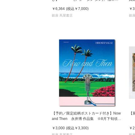
写真集
￥6,364
(税込
￥7,000
)
￥3
銀座 蔦屋書店
銀座
【予約／限定絵柄ポストカード付き】Now
【
and Then 永井博 作品集 ※8月下旬頃の
発送予定
￥3,000
(税込
￥3,300
)
￥2
銀座 蔦屋書店
銀座