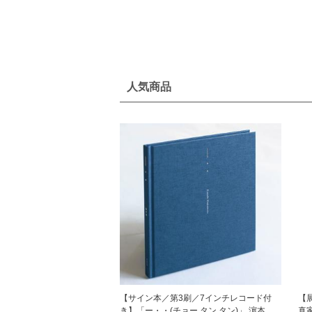
人気商品
【サイン本／第3刷／7インチレコード付
【
き】「ー・・(チョー タン タン)」 濵本奏
真