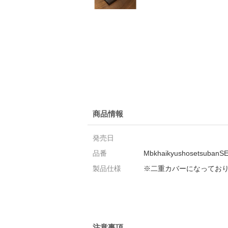
商品情報
発売日
品番
MbkhaikyushosetsubanS
製品仕様
※二重カバーになっており、
注意事項