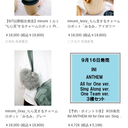
【8/7以降順次発送】mirumi ミルミ
mirumi_Ivory_ちら見するチャーム
”ちら見”するチャームロボット Pink
ロボット「みるみ」アイボリー
ピンク
￥18,000
(税込
￥19,800
)
￥18,000
(税込
￥19,800
)
六本松 蔦屋書店
二子玉川 蔦屋家電
mirumi_Gray_ちら見するチャーム
【予約・ポイント５倍】 9/16発売
ロボット「みるみ」グレー
INI ANTHEM All for One ver. Sing
Along ver. One Team ver. ３種セッ
￥18,000
(税込
￥19,800
)
￥4,726
(税込
￥5,198
)
ト シングル