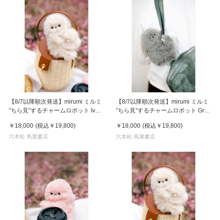
【8/7以降順次発送】mirumi ミルミ
【8/7以降順次発送】mirumi ミルミ
”ちら見”するチャームロボット Ivory
”ちら見”するチャームロボット Gray
アイボリー
グレー
￥18,000
(税込
￥19,800
)
￥18,000
(税込
￥19,800
)
六本松 蔦屋書店
六本松 蔦屋書店