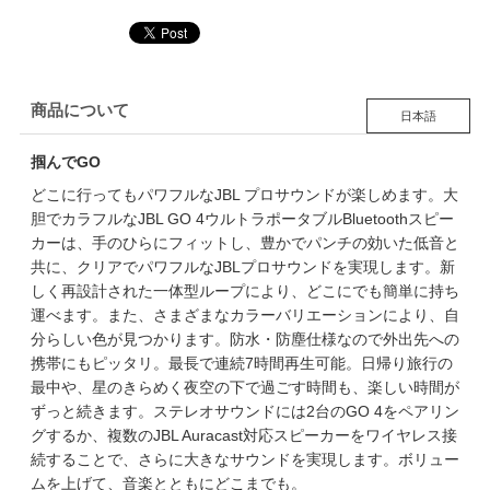
商品について
日本語
掴んでGO
どこに行ってもパワフルなJBL プロサウンドが楽しめます。大
胆でカラフルなJBL GO 4ウルトラポータブルBluetoothスピー
カーは、手のひらにフィットし、豊かでパンチの効いた低音と
共に、クリアでパワフルなJBLプロサウンドを実現します。新
しく再設計された一体型ループにより、どこにでも簡単に持ち
運べます。また、さまざまなカラーバリエーションにより、自
分らしい色が見つかります。防水・防塵仕様なので外出先への
携帯にもピッタリ。最長で連続7時間再生可能。日帰り旅行の
最中や、星のきらめく夜空の下で過ごす時間も、楽しい時間が
ずっと続きます。ステレオサウンドには2台のGO 4をペアリン
グするか、複数のJBL Auracast対応スピーカーをワイヤレス接
続することで、さらに大きなサウンドを実現します。ボリュー
ムを上げて、音楽とともにどこまでも。