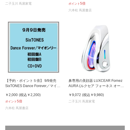
5倍
二子玉川 蔦屋家電
ポイント
六本松 蔦屋書店
【予約・ポイント５倍】 9/9発売
鼻専用の美顔器 LUXCEAR Fornez
SixTONES Dance Forever／マイオ
AURA (ルクセア フォーネス オー
ンリー 初回限定盤A B CD+DVD シ
ラ)2026年新型モデル【美顔器】
￥2,000
(税込
￥2,200
)
￥9,072
(税込
￥9,980
)
ングル
5倍
二子玉川 蔦屋家電
ポイント
六本松 蔦屋書店