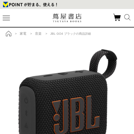
家電
音楽
>
>
> JBL GO4 ブラックの商品詳細
トップ