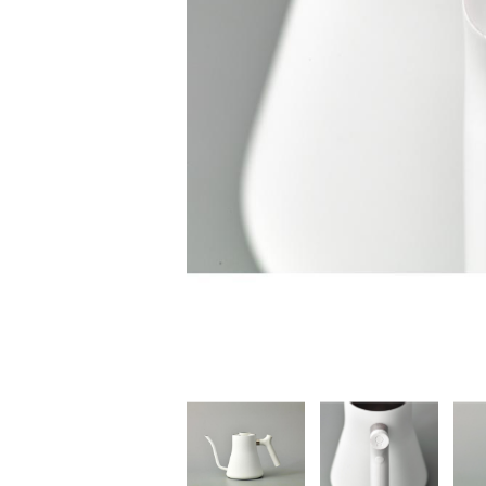
家
食
e