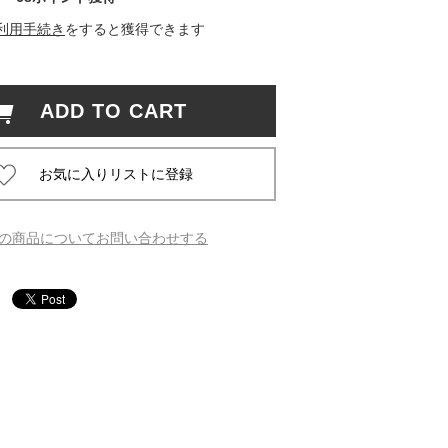
利用手続き
をすると獲得できます
 蔦屋
ADD TO CART
岡崎
書店
 蔦屋
の商品についてお問い合わせする
 蔦屋
 蔦屋