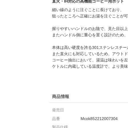
直火・IH対応の高機能コーヒー用ポット
細い線のように注ぐことに長けており、
狙ったところへ正確にお湯を注ぐことが可
握りやすいハンドルのお陰で、見た目以上
またハンドル側に重心を置く設計のため、
本体は高い硬度を誇る301ステンレスチー
また直火にも対応しているため、アウトド
コーヒー抽出において、湯温は味わいを左
ケトルに内蔵している温度計で、より美味
商品情報
発売日
品番
Mcok852212007304
製品仕様