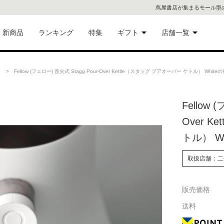
蔦屋書店が集まるモール型
新商品
ランキング
特集
ギフト
店舗一覧
二子
術品
ギフトにおすすめ
> Fellow (フェロー) 直火式 Stagg Pour-Over Kettle（スタッグ プアオーバー ケトル） Whit
蔦屋
eギフト
Fellow 
代官
Over 
屋書
像・音
トル） Wh
銀座
取扱店舗：二
書店
具
販売価格
六本
送料
貨
屋書