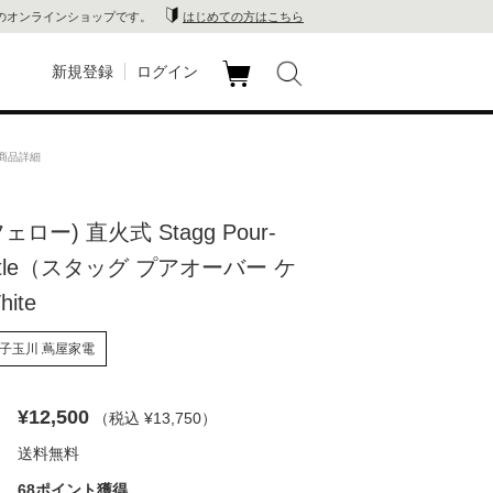
のオンラインショップです。
はじめての方はこちら
新規登録
ログイン
カ
玉川
ート
eの商品詳細
家電
(フェロー) 直火式 Stagg Pour-
山 蔦
Kettle（スタッグ プアオーバー ケ
店
ite
 蔦屋
子玉川 蔦屋家電
¥12,500
（税込 ¥13,750
）
木 蔦
送料無料
店
68ポイント獲得