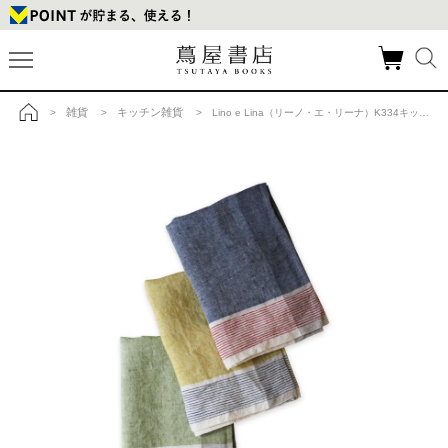
雑貨
キッチン雑貨
>
>
> Lino e Lina（リーノ・エ・リーナ）K334キッチンクロス シレーヌ イエロー/ブルーの商品詳細
トップ