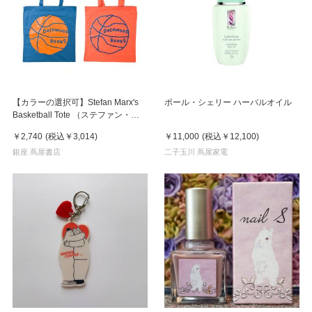
【カラーの選択可】Stefan Marx's
ポール・シェリー ハーバルオイル
Basketball Tote （ステファン・マ
ルクス）トートバッグ
￥2,740
(税込
￥3,014
)
￥11,000
(税込
￥12,100
)
銀座 蔦屋書店
二子玉川 蔦屋家電