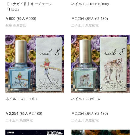
【コナガイ香】キーチェーン
ネイルエス rose of may
『HUG』
￥900
(税込
￥990
)
￥2,254
(税込
￥2,480
)
銀座 蔦屋書店
二子玉川 蔦屋家電
ネイルエス ophelia
ネイルエス willow
￥2,254
(税込
￥2,480
)
￥2,254
(税込
￥2,480
)
二子玉川 蔦屋家電
二子玉川 蔦屋家電