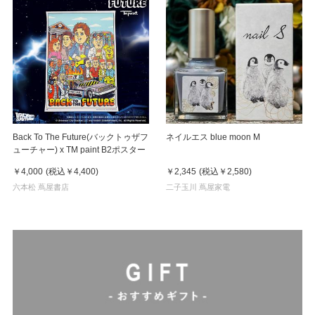
Back To The Future(バックトゥザフ
ネイルエス blue moon M
ューチャー) x TM paint B2ポスター
￥4,000
(税込
￥4,400
)
￥2,345
(税込
￥2,580
)
六本松 蔦屋書店
二子玉川 蔦屋家電