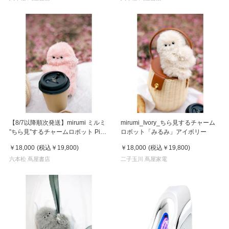
【8/7以降順次発送】mirumi ミルミ
mirumi_Ivory_ちら見するチャーム
”ちら見”するチャームロボット Pink
ロボット「みるみ」アイボリー
ピンク
￥18,000
(税込
￥19,800
)
￥18,000
(税込
￥19,800
)
六本松 蔦屋書店
二子玉川 蔦屋家電