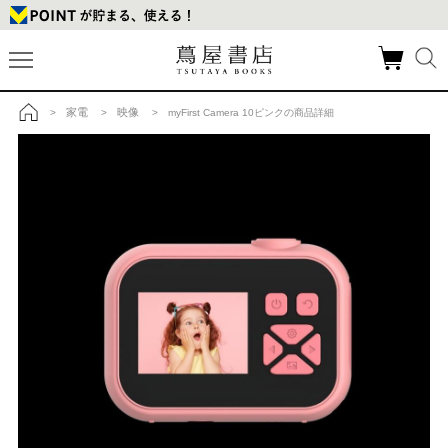
家電
映像
>
>
> myFirst Camera 10ピンクの商品詳細
トップ