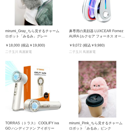
mirumi_Gray_ちら見するチャーム
鼻専用の美顔器 LUXCEAR Fornez
ロボット「みるみ」グレー
AURA (ルクセア フォーネス オー
ラ)2026年新型モデル【美顔器】
￥18,000
(税込
￥19,800
)
￥9,072
(税込
￥9,980
)
二子玉川 蔦屋家電
二子玉川 蔦屋家電
TORRAS（トラス） COOLIFY iva
mirumi_Pink_ちら見するチャーム
GO ハンディファン アイボリー
ロボット「みるみ」ピンク