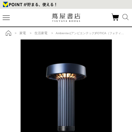
家電
生活家電
>
>
> Ambientec(アンビエンテック)FOTICA（フォティカ） / Indigo（インディゴ）の商品詳細
トップ