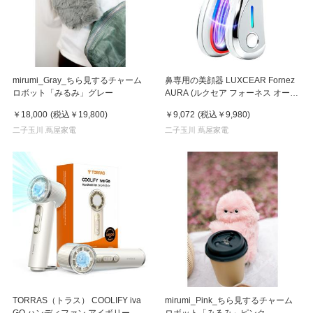
mirumi_Gray_ちら見するチャーム
鼻専用の美顔器 LUXCEAR Fornez
ロボット「みるみ」グレー
AURA (ルクセア フォーネス オー
ラ)2026年新型モデル【美顔器】
￥18,000
(税込
￥19,800
)
￥9,072
(税込
￥9,980
)
二子玉川 蔦屋家電
二子玉川 蔦屋家電
TORRAS（トラス） COOLIFY iva
mirumi_Pink_ちら見するチャーム
GO ハンディファン アイボリー
ロボット「みるみ」ピンク