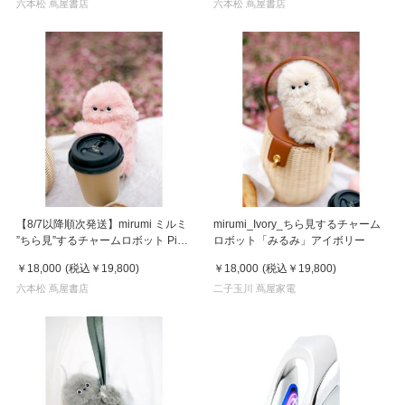
六本松 蔦屋書店
六本松 蔦屋書店
【8/7以降順次発送】mirumi ミルミ
mirumi_Ivory_ちら見するチャーム
”ちら見”するチャームロボット Pink
ロボット「みるみ」アイボリー
ピンク
￥18,000
(税込
￥19,800
)
￥18,000
(税込
￥19,800
)
六本松 蔦屋書店
二子玉川 蔦屋家電