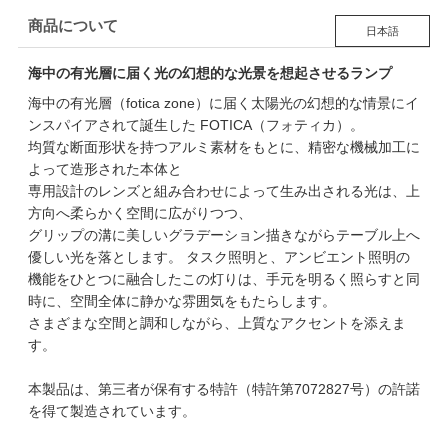
商品について
日本語
海中の有光層に届く光の幻想的な光景を想起させるランプ
海中の有光層（fotica zone）に届く太陽光の幻想的な情景にイ
ンスパイアされて誕生した FOTICA（フォティカ）。
均質な断面形状を持つアルミ素材をもとに、精密な機械加工に
よって造形された本体と
専用設計のレンズと組み合わせによって生み出される光は、上
方向へ柔らかく空間に広がりつつ、
グリップの溝に美しいグラデーション描きながらテーブル上へ
優しい光を落とします。 タスク照明と、アンビエント照明の
機能をひとつに融合したこの灯りは、手元を明るく照らすと同
時に、空間全体に静かな雰囲気をもたらします。
さまざまな空間と調和しながら、上質なアクセントを添えま
す。
本製品は、第三者が保有する特許（特許第7072827号）の許諾
を得て製造されています。