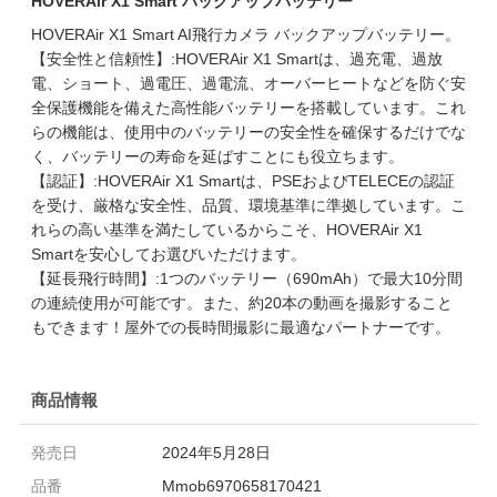
HOVERAir X1 Smart バックアップバッテリー
HOVERAir X1 Smart AI飛行カメラ バックアップバッテリー。
【安全性と信頼性】:HOVERAir X1 Smartは、過充電、過放
電、ショート、過電圧、過電流、オーバーヒートなどを防ぐ安
全保護機能を備えた高性能バッテリーを搭載しています。これ
らの機能は、使用中のバッテリーの安全性を確保するだけでな
く、バッテリーの寿命を延ばすことにも役立ちます。
【認証】:HOVERAir X1 Smartは、PSEおよびTELECEの認証
を受け、厳格な安全性、品質、環境基準に準拠しています。こ
れらの高い基準を満たしているからこそ、HOVERAir X1
Smartを安心してお選びいただけます。
【延長飛行時間】:1つのバッテリー（690mAh）で最大10分間
の連続使用が可能です。また、約20本の動画を撮影すること
もできます！屋外での長時間撮影に最適なパートナーです。
商品情報
発売日
2024年5月28日
品番
Mmob6970658170421