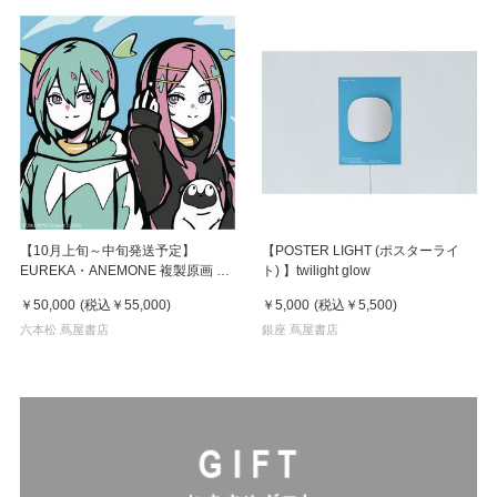
【10月上旬～中旬発送予定】
【POSTER LIGHT (ポスターライ
EUREKA・ANEMONE 複製原画 シ
ト) 】twilight glow
ゲマツ/NANTOKA
￥50,000
(税込
￥55,000
)
￥5,000
(税込
￥5,500
)
六本松 蔦屋書店
銀座 蔦屋書店