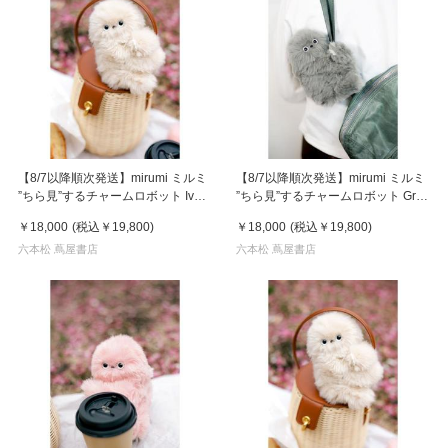
【8/7以降順次発送】mirumi ミルミ
【8/7以降順次発送】mirumi ミルミ
”ちら見”するチャームロボット Ivory
”ちら見”するチャームロボット Gray
アイボリー
グレー
￥18,000
(税込
￥19,800
)
￥18,000
(税込
￥19,800
)
六本松 蔦屋書店
六本松 蔦屋書店