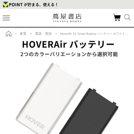
家電
電源・電池
>
>
> HoverAir X1 Smart Battery バッテリー ホワイト の商品詳細
トップ