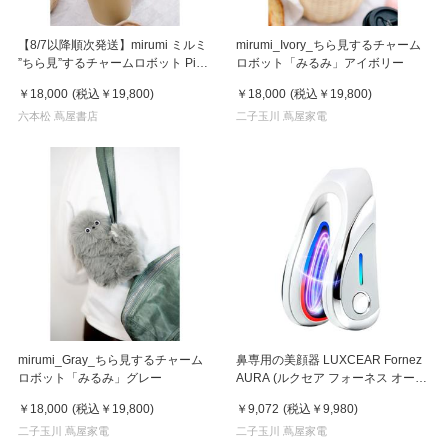
【8/7以降順次発送】mirumi ミルミ
mirumi_Ivory_ちら見するチャーム
”ちら見”するチャームロボット Pink
ロボット「みるみ」アイボリー
ピンク
￥18,000
(税込
￥19,800
)
￥18,000
(税込
￥19,800
)
六本松 蔦屋書店
二子玉川 蔦屋家電
mirumi_Gray_ちら見するチャーム
鼻専用の美顔器 LUXCEAR Fornez
ロボット「みるみ」グレー
AURA (ルクセア フォーネス オー
ラ)2026年新型モデル【美顔器】
￥18,000
(税込
￥19,800
)
￥9,072
(税込
￥9,980
)
二子玉川 蔦屋家電
二子玉川 蔦屋家電