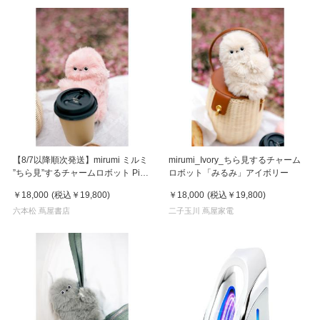
【8/7以降順次発送】mirumi ミルミ
mirumi_Ivory_ちら見するチャーム
”ちら見”するチャームロボット Pink
ロボット「みるみ」アイボリー
ピンク
￥18,000
(税込
￥19,800
)
￥18,000
(税込
￥19,800
)
六本松 蔦屋書店
二子玉川 蔦屋家電