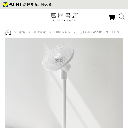
家電
生活家電
>
>
> LUMENA(ルーメナー) FAN CLASSIC 3 コードレス扇風機の商品詳細
トップ