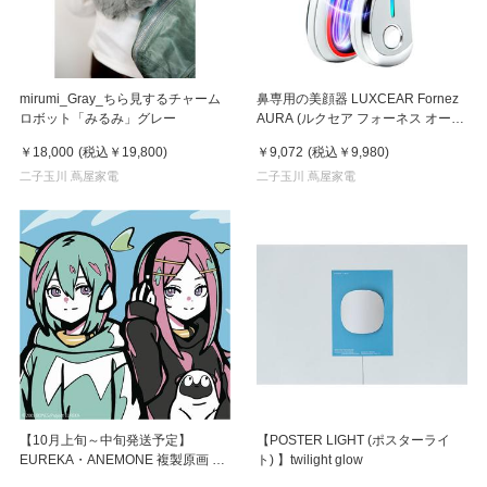
mirumi_Gray_ちら見するチャーム
鼻専用の美顔器 LUXCEAR Fornez
ロボット「みるみ」グレー
AURA (ルクセア フォーネス オー
ラ)2026年新型モデル【美顔器】
￥18,000
(税込
￥19,800
)
￥9,072
(税込
￥9,980
)
二子玉川 蔦屋家電
二子玉川 蔦屋家電
【10月上旬～中旬発送予定】
【POSTER LIGHT (ポスターライ
EUREKA・ANEMONE 複製原画 シ
ト) 】twilight glow
ゲマツ/NANTOKA