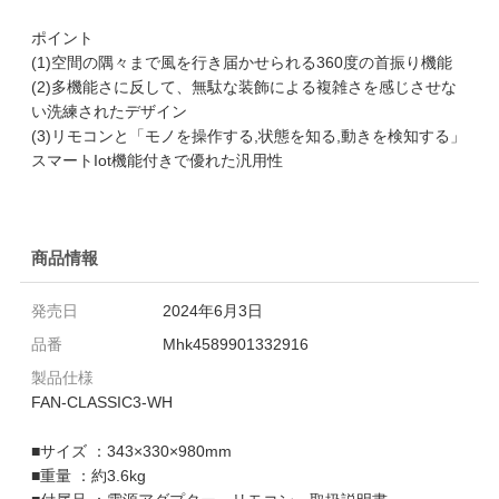
ポイント
(1)空間の隅々まで風を行き届かせられる360度の首振り機能
(2)多機能さに反して、無駄な装飾による複雑さを感じさせな
い洗練されたデザイン
(3)リモコンと「モノを操作する,状態を知る,動きを検知する」
スマートIot機能付きで優れた汎用性
商品情報
発売日
2024年6月3日
品番
Mhk4589901332916
製品仕様
FAN-CLASSIC3-WH
■サイズ ：343×330×980mm
■重量 ：約3.6kg