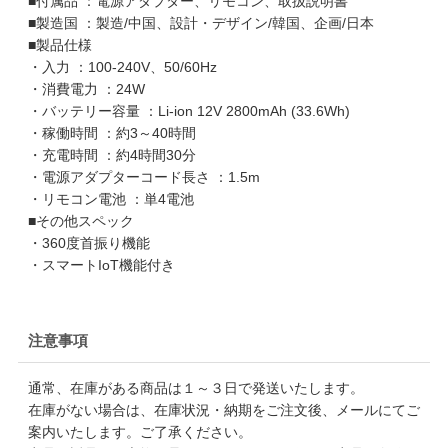
■付属品 ：電源アダプター、リモコン、取扱説明書
■製造国 ：製造/中国、設計・デザイン/韓国、企画/日本
■製品仕様
・入力 ：100-240V、50/60Hz
・消費電力 ：24W
・バッテリー容量 ：Li-ion 12V 2800mAh (33.6Wh)
・稼働時間 ：約3～40時間
・充電時間 ：約4時間30分
・電源アダプターコード長さ ：1.5m
・リモコン電池 ：単4電池
■その他スペック
・360度首振り機能
・スマートIoT機能付き
注意事項
通常、在庫がある商品は１～３日で発送いたします。
在庫がない場合は、在庫状況・納期をご注文後、メールにてご
案内いたします。ご了承ください。