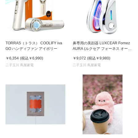
TORRAS（トラス） COOLIFY iva
鼻専用の美顔器 LUXCEAR Fornez
GO ハンディファン アイボリー
AURA (ルクセア フォーネス オー
ラ)2026年新型モデル【美顔器】
￥6,354
(税込
￥6,990
)
￥9,072
(税込
￥9,980
)
二子玉川 蔦屋家電
二子玉川 蔦屋家電