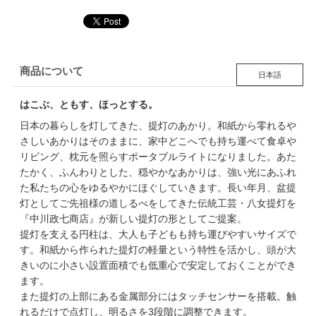
商品について
日本語
はこぶ、ともす、ほっとする。
日本の暮らしを灯してきた、提灯のあかり。和紙から零れるや
さしいあかりはそのままに、家中どこへでも持ち運べて食卓や
リビング、枕元を照らすポータブルライトになりました。あた
たかく、ふんわりとした、穏やかなあかりは、強い光にあふれ
た私たちの心をゆるやかにほぐしていきます。長い年月、盆提
灯としてご先祖様の道しるべをしてきた伝統工芸・八女提灯を
『中川政七商店』が新しい提灯の形としてご提案。
提灯を支える円柱は、大人も子どもも持ち運びやすいサイズで
す。和紙から作られた提灯の軽量という特性を活かし、頭が大
きいのに小さい設置面積でも低重心で安定しておくことができ
ます。
また提灯の上部にある金属部分にはタッチセンサーを搭載。触
れるだけで点灯し、明るさを3段階に調整できます。