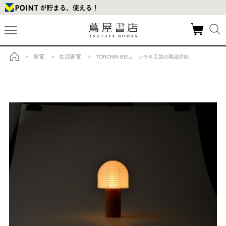
家電
生活家電
>
>
> TORCHIN BELL シラキ工芸の商品詳細
トップ