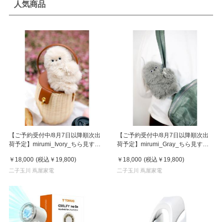
人気商品
【ご予約受付中/8月7日以降順次出
【ご予約受付中/8月7日以降順次出
荷予定】mirumi_Ivory_ちら見する
荷予定】mirumi_Gray_ちら見する
チャームロボット「みるみ」アイボ
チャームロボット「みるみ」グレー
￥18,000
(税込
￥19,800
)
￥18,000
(税込
￥19,800
)
リー
二子玉川 蔦屋家電
二子玉川 蔦屋家電