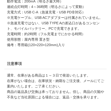
動作電流：200mA（明るさ最大時）
連続点灯時間：4～36時間（明るさによって変動）
充電方式：USB C-A（急速充電・USB PD非対応）
※充電ケーブル、USB ACアダプターは付属されていません。
※急速充電ではない、USB TYPE Aの差込口があるコンセン
ト、モバイルバッテリー、PCで充電できます。
充電時間：約2時間（フル充電までにかかる時間）
使用形態：屋内専用 置き型
備考：専用箱(120×220×120mm)入り
注意事項
通常、在庫がある商品は１～３日で発送いたします。
在庫がない場合は、在庫状況・納期をご注文後、メールにてご
案内いたします。ご了承ください。
商品の返品及び交換は承っておりません。但し、商品の欠陥や
不良など当社原因による場合には、返品・交換を承ります。