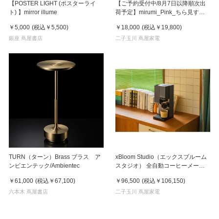
【POSTER LIGHT (ポスターライ
【ご予約受付中/8月7日以降順次出
ト) 】mirror illume
荷予定】mirumi_Pink_ちら見する
チャームロボット「みるみ」ピンク
￥5,000
(税込
￥5,500
)
￥18,000
(税込
￥19,800
)
銀座 蔦屋書店
二子玉川 蔦屋家電
TURN（ターン）Brass ブラス ア
xBloom Studio（エックスブルーム
ンビエンテック/Ambientec
スタジオ） 全自動コーヒーメーカ
ー ミッドナイトブラック
￥61,000
(税込
￥67,100
)
￥96,500
(税込
￥106,150
)
六本木 蔦屋書店
二子玉川 蔦屋家電