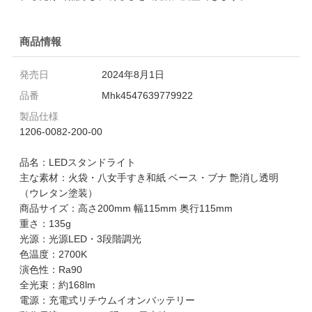
商品情報
発売日
2024年8月1日
品番
Mhk4547639779922
製品仕様
1206-0082-200-00
品名：LEDスタンドライト
主な素材：火袋・八女手すき和紙 ベース・ブナ 艶消し透明
（ウレタン塗装）
商品サイズ：高さ200mm 幅115mm 奥行115mm
重さ：135g
光源：光源LED・3段階調光
色温度：2700K
演色性：Ra90
全光束：約168lm
電源：充電式リチウムイオンバッテリー