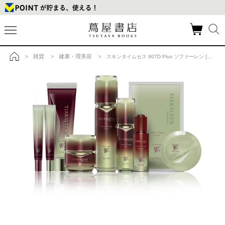
雑貨
健康・理美容
>
>
> スキンタイムセス 907D Plus ソファーレン [洗顔・全身用石鹸]の商品詳細
トップ