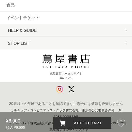
食品
イベントチケット
HELP & GUIDE
SHOP LIST
蔦屋書店ポータルサイト
はこちら
20歳以上の年齢であることを確認できない場合には酒類を販売しません
カルチュア・コンビニエンス・クラブ株式会社 東京都公安委員会許可 第
303310908618号
¥6,000
ADD TO CART
TTC LIFESTYLE株式会社(京都 蔦屋書店) 京都府公安委員会 第611262330032号
税込 ¥6,600
蔦屋書店オンラインストア