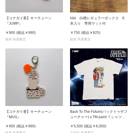
【コナガイ香】キーチェーン
hibi 白檀レギュラーボックス 8
『JUMP』
本入り 専用マット付
￥900
(税込
￥990
)
￥750
(税込
￥825
)
銀座 蔦屋書店
銀座 蔦屋書店
【コナガイ香】キーチェーン
Back To The Future(バックトゥザフ
『MUG』
ューチャー) x TM paint Ｔシャツ
Marty(マーティ) & Doc(ドク)
￥900
(税込
￥990
)
￥5,500
(税込
￥6,050
)
銀座 蔦屋書店
六本松 蔦屋書店