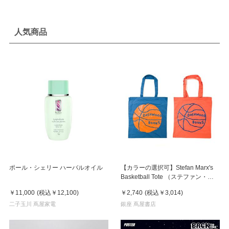
人気商品
ポール・シェリー ハーバルオイル
【カラーの選択可】Stefan Marx's
Basketball Tote （ステファン・マ
ルクス）トートバッグ
￥11,000
(税込
￥12,100
)
￥2,740
(税込
￥3,014
)
二子玉川 蔦屋家電
銀座 蔦屋書店