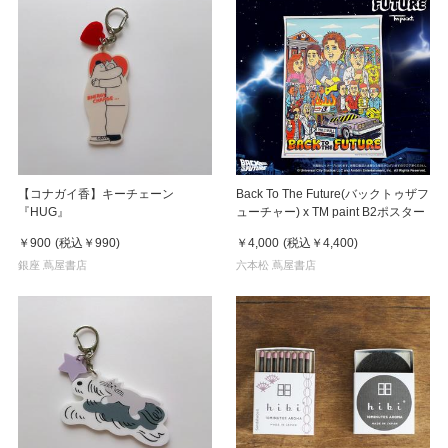
【コナガイ香】キーチェーン
Back To The Future(バックトゥザフ
『HUG』
ューチャー) x TM paint B2ポスター
￥900
(税込
￥990
)
￥4,000
(税込
￥4,400
)
銀座 蔦屋書店
六本松 蔦屋書店