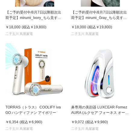
【ご予約受付中/8月7日以降順次出
【ご予約受付中/8月7日以降順次出
荷予定】mirumi_Ivory_ちら見する
荷予定】mirumi_Gray_ちら見する
チャームロボット「みるみ」アイボ
チャームロボット「みるみ」グレー
￥18,000
(税込
￥19,800
)
￥18,000
(税込
￥19,800
)
リー
二子玉川 蔦屋家電
二子玉川 蔦屋家電
TORRAS（トラス） COOLIFY iva
鼻専用の美顔器 LUXCEAR Fornez
GO ハンディファン アイボリー
AURA (ルクセア フォーネス オー
ラ)2026年新型モデル【美顔器】
￥6,354
(税込
￥6,990
)
￥9,072
(税込
￥9,980
)
二子玉川 蔦屋家電
二子玉川 蔦屋家電