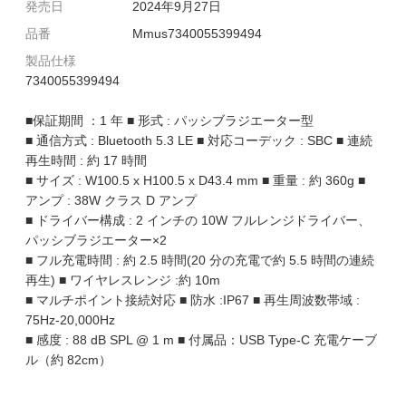
発売日
2024年9月27日
品番
Mmus7340055399494
製品仕様
7340055399494
■保証期間 ：1 年 ■ 形式 : パッシブラジエーター型
■ 通信方式 : Bluetooth 5.3 LE ■ 対応コーデック : SBC ■ 連続
再生時間 : 約 17 時間
■ サイズ : W100.5 x H100.5 x D43.4 mm ■ 重量 : 約 360g ■
アンプ : 38W クラス D アンプ
■ ドライバー構成 : 2 インチの 10W フルレンジドライバー、
パッシブラジエーター×2
■ フル充電時間 : 約 2.5 時間(20 分の充電で約 5.5 時間の連続
再生) ■ ワイヤレスレンジ :約 10m
■ マルチポイント接続対応 ■ 防水 :IP67 ■ 再生周波数帯域 :
75Hz-20,000Hz
■ 感度 : 88 dB SPL @ 1 m ■ 付属品：USB Type-C 充電ケーブ
ル（約 82cm）