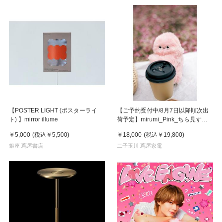
【POSTER LIGHT (ポスターライ
【ご予約受付中/8月7日以降順次出
ト) 】mirror illume
荷予定】mirumi_Pink_ちら見する
チャームロボット「みるみ」ピンク
￥5,000
(税込
￥5,500
)
￥18,000
(税込
￥19,800
)
銀座 蔦屋書店
二子玉川 蔦屋家電