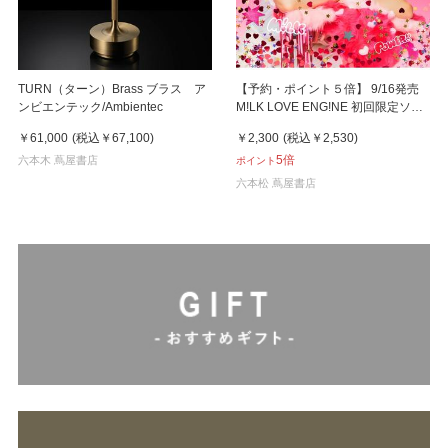
TURN（ターン）Brass ブラス ア
【予約・ポイント５倍】 9/16発売
ンビエンテック/Ambientec
M!LK LOVE ENG!NE 初回限定ソロ
盤 CD ミニアルバム
￥61,000
(税込
￥67,100
)
￥2,300
(税込
￥2,530
)
5倍
六本木 蔦屋書店
ポイント
六本松 蔦屋書店